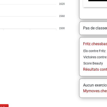
1620
1560
Pas de class
1500
Fritz.chessba
Elo contre Fritz
Victoires contre 
Score Beauty
Résultats contr
Aucun exercice
Mymoves.che