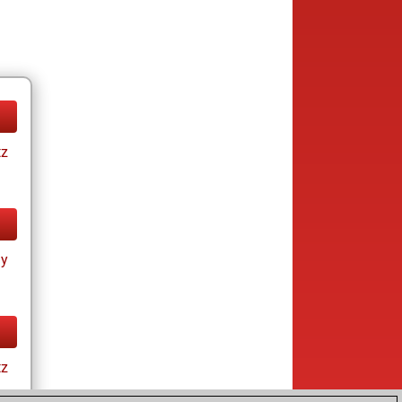
tz
ay
tz