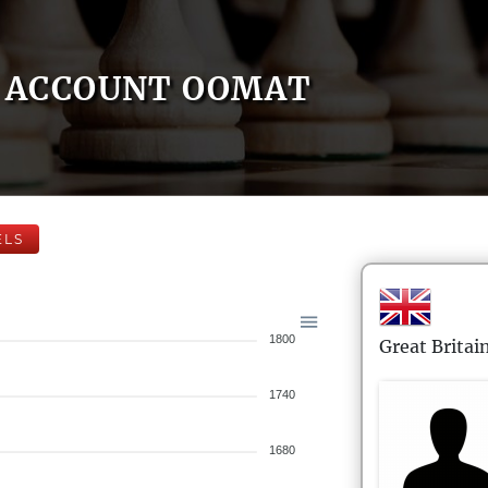
ACCOUNT OOMAT
ELS
1800
Great Britai
1740
1680