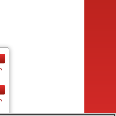
ay
ay