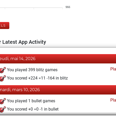
966
ELS
 Latest App Activity
jeudi, mai 14, 2026
Pl
You played 399 blitz games
You scored +224 =11 -164 in blitz
mardi, mars 10, 2026
Pl
You played 1 bullet games
You scored +0 =0 -1 in bullet