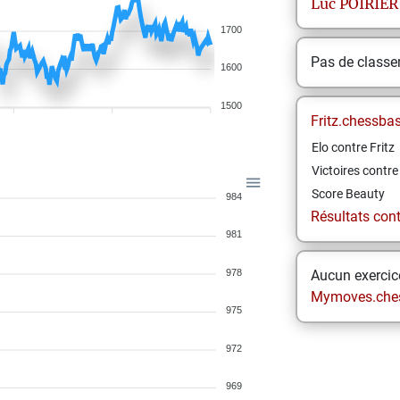
Luc
POIRIER
1700
Pas de class
1600
1500
Fritz.chessba
Elo contre Fritz
Victoires contre 
Score Beauty
984
Résultats contr
981
978
Aucun exercice
Mymoves.che
975
972
969