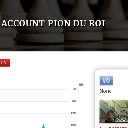
ACCOUNT PION DU ROI
ELS
2100
None
2000
1900
1800