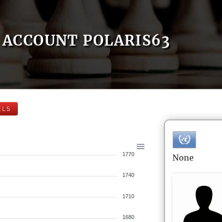
ACCOUNT POLARIS63
ELS
1770
None
1740
1710
1680