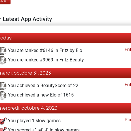
ELS
 Latest App Activity
Today
Fri
You are ranked #6146 in Fritz by Elo
You are ranked #9969 in Fritz Beauty
mardi, octobre 31, 2023
Fri
You achieved a BeautyScore of 22
You achieved a new Elo of 1615
mercredi, octobre 4, 2023
Pl
You played 1 slow games
You scored +1 =0 -0 in slow games