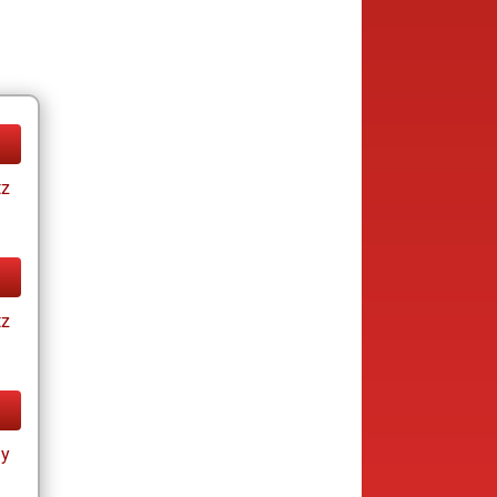
tz
tz
ay