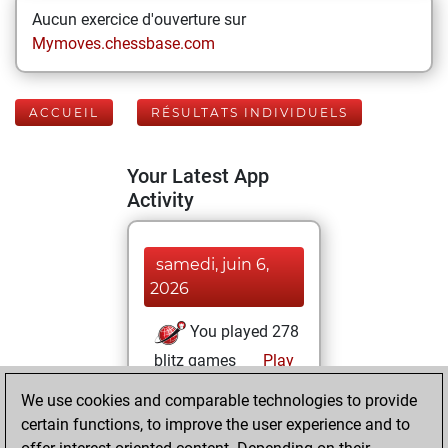
Aucun exercice d'ouverture sur
Mymoves.chessbase.com
ACCUEIL
RÉSULTATS INDIVIDUELS
Your Latest App
Activity
samedi, juin 6,
2026
You played 278
blitz games
Play
You scored
We use cookies and comparable technologies to provide
+139 =19 -120 in
certain functions, to improve the user experience and to
blitz