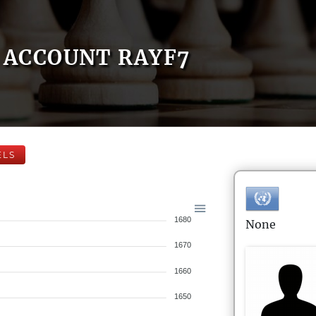
ACCOUNT RAYF7
ELS
1680
None
1670
1660
1650