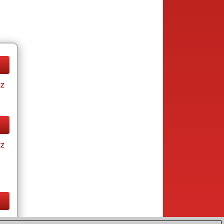
tz
tz
tz