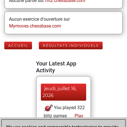
Aucune partie sur
fritz.chessbase.com
Aucun exercice d'ouverture sur
Mymoves.chessbase.com
ACCUEIL
RÉSULTATS INDIVIDUELS
Your Latest App
Activity
jeudi, juillet 16,
2026
You played 322
blitz games
Play
You scored