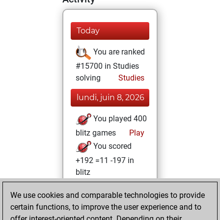
Today
You are ranked
#15700 in Studies
solving
Studies
lundi, juin 8, 2026
You played 400
blitz games
Play
You scored
+192 =11 -197 in
blitz
samedi, octobre 1,
We use cookies and comparable technologies to provide
2022
certain functions, to improve the user experience and to
offer interest-oriented content. Depending on their