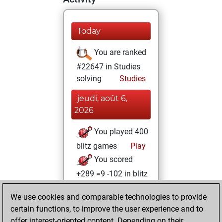
Today
You are ranked
#22647 in Studies
solving
Studies
jeudi, août 6,
2026
You played 400
blitz games
Play
You scored
+289 =9 -102 in blitz
samedi, juin 10,
We use cookies and comparable technologies to provide
2023
certain functions, to improve the user experience and to
offer interest-oriented content. Depending on their