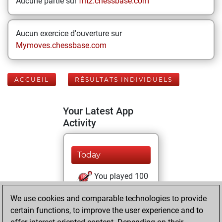
Aucune partie sur
fritz.chessbase.com
Aucun exercice d'ouverture sur
Mymoves.chessbase.com
ACCUEIL
RÉSULTATS INDIVIDUELS
Your Latest App
Activity
Today
You played 100
blitz games
Play
We use cookies and comparable technologies to provide
You scored +38
certain functions, to improve the user experience and to
=1 -61 in blitz