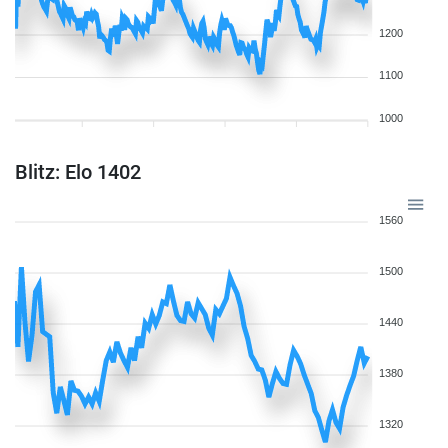
1200
1100
1000
Blitz: Elo 1402
1560
1500
1440
1380
1320