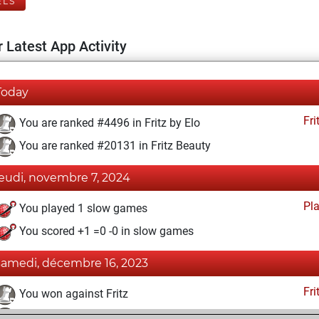
ELS
 Latest App Activity
Today
Fri
You are ranked #4496 in Fritz by Elo
You are ranked #20131 in Fritz Beauty
jeudi, novembre 7, 2024
Pl
You played 1 slow games
You scored +1 =0 -0 in slow games
samedi, décembre 16, 2023
Fri
You won against Fritz
You achieved a BeautyScore of 3