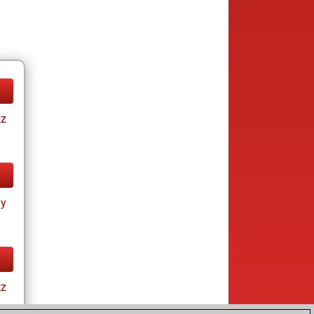
tz
ay
tz