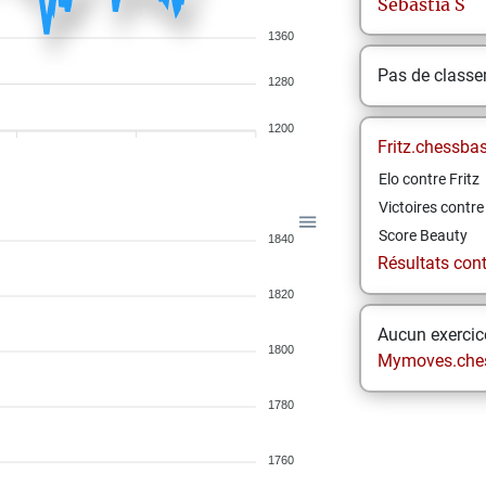
Sebastia
S
1360
Pas de class
1280
1200
Fritz.chessba
Elo contre Fritz
Victoires contre 
Score Beauty
1840
Résultats contr
1820
Aucun exercice
1800
Mymoves.che
1780
1760