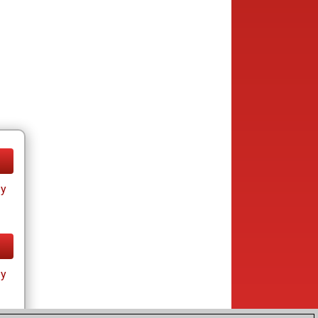
ay
ay