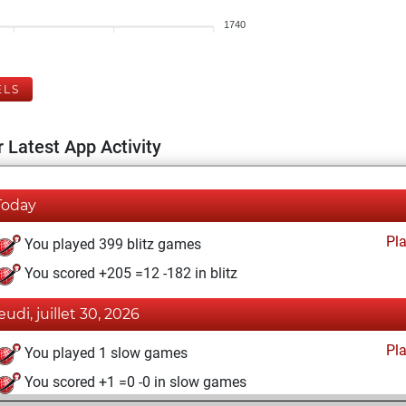
1740
ELS
 Latest App Activity
Today
Pl
You played 399 blitz games
You scored +205 =12 -182 in blitz
eudi, juillet 30, 2026
Pl
You played 1 slow games
You scored +1 =0 -0 in slow games