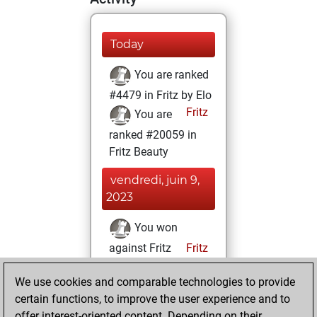
Today
You are ranked
#4479 in Fritz by Elo
Fritz
You are
ranked #20059 in
Fritz Beauty
vendredi, juin 9,
2023
You won
against Fritz
Fritz
You achieved a
We use cookies and comparable technologies to provide
BeautyScore of 3
certain functions, to improve the user experience and to
You achieved a
offer interest-oriented content. Depending on their