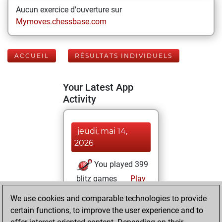
Aucun exercice d'ouverture sur
Mymoves.chessbase.com
ACCUEIL
RÉSULTATS INDIVIDUELS
Your Latest App
Activity
jeudi, mai 14,
2026
You played 399
blitz games
Play
You scored
We use cookies and comparable technologies to provide
+165 =17 -217 in
certain functions, to improve the user experience and to
blitz