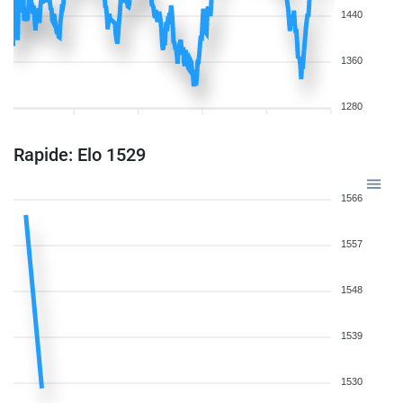
1440
1360
1280
Rapide: Elo 1529
1566
1557
1548
1539
1530