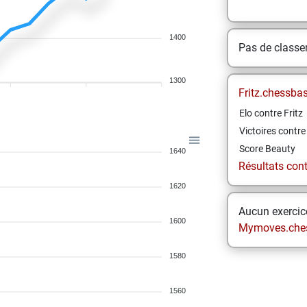
1400
Pas de class
1300
Fritz.chessba
Elo contre Fritz
Victoires contre 
Score Beauty
1640
Résultats contr
1620
Aucun exercice
1600
Mymoves.che
1580
1560