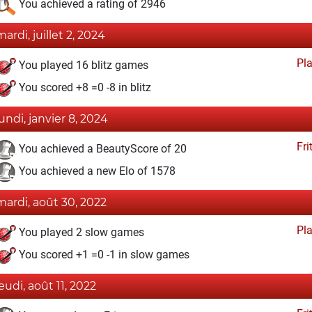
You achieved a rating of 2946
mardi, juillet 2, 2024
Pl
You played 16 blitz games
You scored +8 =0 -8 in blitz
lundi, janvier 8, 2024
Fri
You achieved a BeautyScore of 20
You achieved a new Elo of 1578
mardi, août 30, 2022
Pl
You played 2 slow games
You scored +1 =0 -1 in slow games
jeudi, août 11, 2022