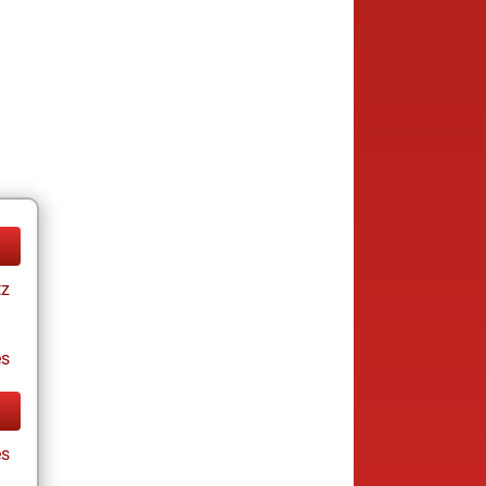
tz
es
es