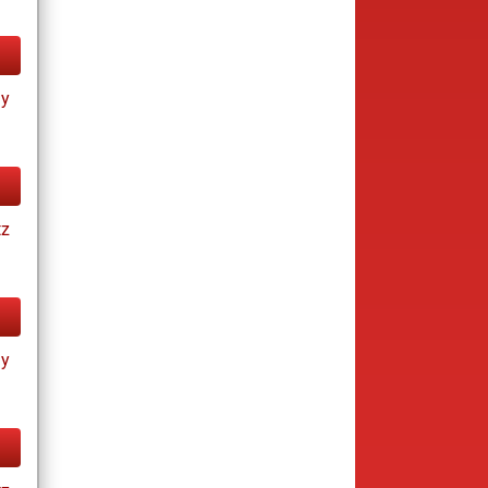
ay
tz
ay