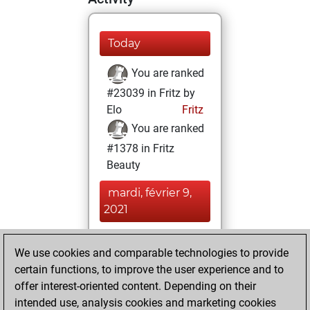
Today
You are ranked
#23039 in Fritz by
Elo
Fritz
You are ranked
#1378 in Fritz
Beauty
mardi, février 9,
2021
You achieved a
We use cookies and comparable technologies to provide
BeautyScore of 390
certain functions, to improve the user experience and to
Fritz
You
offer interest-oriented content. Depending on their
achieved a new Elo
intended use, analysis cookies and marketing cookies