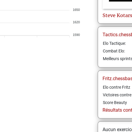
1650
Steve
Kotar
1620
Tactics.chess
1590
Elo Tactique:
Combat Elo:
Meilleurs sprint
Fritz.chessba
Elo contre Fritz
Victoires contre 
Score Beauty
Résultats contr
Aucun exercice