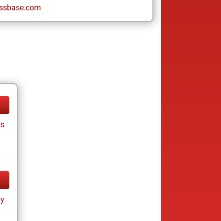
ssbase.com
cs
ay