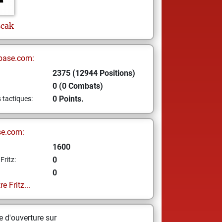
scak
base.com:
2375 (12944 Positions)
0 (0 Combats)
0 Points.
s tactiques:
se.com:
1600
0
Fritz:
0
e Fritz...
 d'ouverture sur