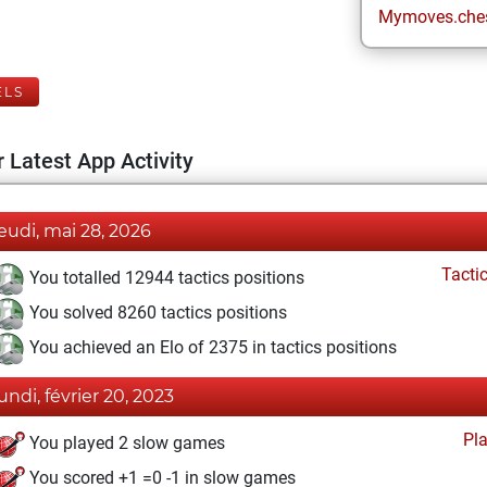
Mymoves.che
ELS
 Latest App Activity
jeudi, mai 28, 2026
Tacti
You totalled 12944 tactics positions
You solved 8260 tactics positions
You achieved an Elo of 2375 in tactics positions
lundi, février 20, 2023
Pl
You played 2 slow games
You scored +1 =0 -1 in slow games