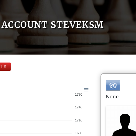
ACCOUNT STEVEKSM
ELS
1770
None
1740
1710
1680