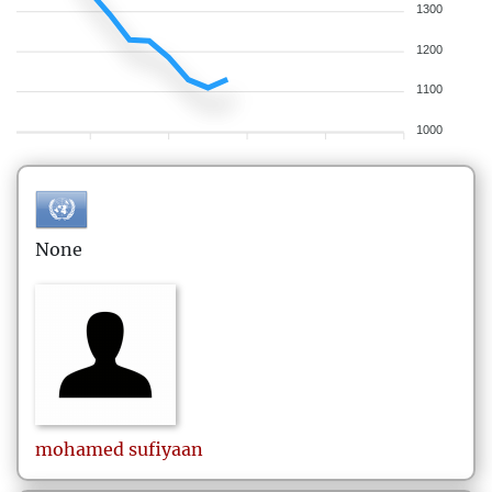
1300
1200
1100
1000
None
mohamed
sufiyaan