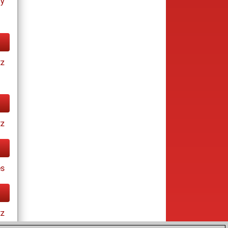
ay
tz
tz
es
tz