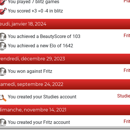
Pl
You played 7 blitz games
You scored +3 =0 -4 in blitz
jeudi, janvier 18, 2024
Fri
You achieved a BeautyScore of 103
You achieved a new Elo of 1642
vendredi, décembre 29, 2023
Fri
You won against Fritz
samedi, septembre 24, 2022
Studi
You created your Studies account
dimanche, novembre 14, 2021
Fri
You created your Fritz account