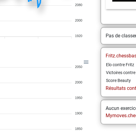
2080
2000
Pas de class
1920
Fritz.chessba
Elo contre Fritz
2050
Victoires contre 
Score Beauty
2000
Résultats contr
1950
Aucun exercice
1900
Mymoves.che
1850