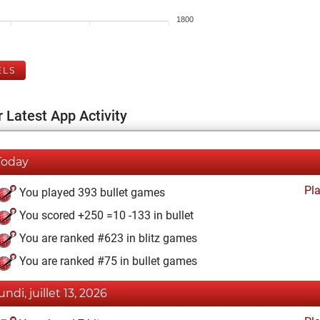
1800
ELS
 Latest App Activity
Today
Pl
You played 393 bullet games
You scored +250 =10 -133 in bullet
You are ranked #623 in blitz games
You are ranked #75 in bullet games
undi, juillet 13, 2026