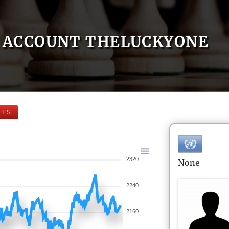
ACCOUNT THELUCKYONE
ELS
2320
None
2240
2160