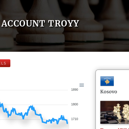
ACCOUNT TROYY
ELS
1890
Kosovo
1800
1710