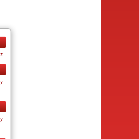
tz
ay
ay