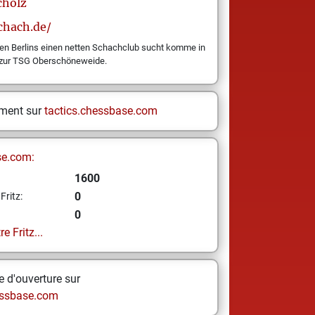
cholz
chach.de/
n Berlins einen netten Schachclub sucht komme in
 zur TSG Oberschöneweide.
ement sur
tactics.chessbase.com
se.com:
1600
0
Fritz:
0
e Fritz...
 d'ouverture sur
ssbase.com