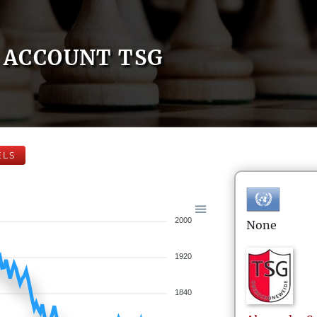
ACCOUNT TSG
ELS
2000
None
1920
1840