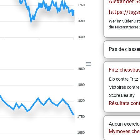
Alexander
S
1760
https://tsgs
Wer im SüdenOste
1680
die Nixenstrasse
1600
Pas de class
1960
Fritz.chessba
Elo contre Fritz
1890
Victoires contre 
Score Beauty
1820
Résultats contr
1750
Aucun exercice
Mymoves.che
1680