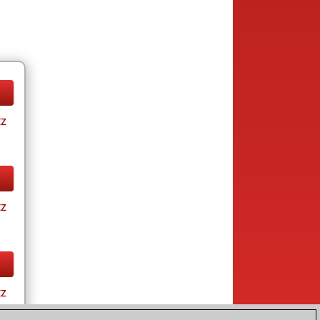
tz
tz
tz