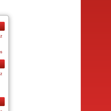
tz
es
tz