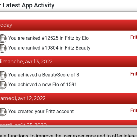
 Latest App Activity
Today
Fri
You are ranked #12525 in Fritz by Elo
You are ranked #19804 in Fritz Beauty
dimanche, avril 3, 2022
Fri
You achieved a BeautyScore of 3
You achieved a new Elo of 1591
samedi, avril 2, 2022
Fri
You created your Fritz account
mardi, août 25, 2020
n functions, to improve the user experience and to offer interes