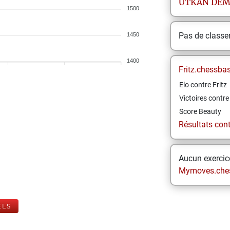
UTKAN
DEM
1500
Pas de class
1450
1400
Fritz.chessba
Elo contre Fritz
Victoires contre 
Score Beauty
Résultats contr
Aucun exercice
Mymoves.che
ELS