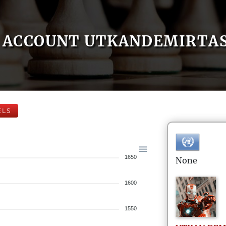
ACCOUNT UTKANDEMIRTA
ELS
1650
None
1600
1550