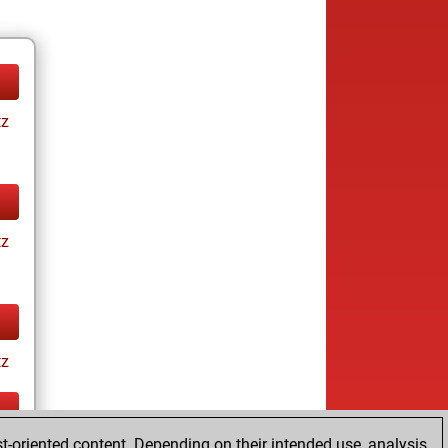
tz
tz
tz
t-oriented content. Depending on their intended use, analysis