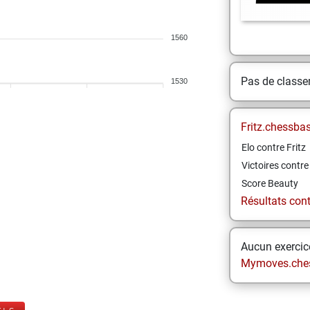
1560
Pas de class
1530
Fritz.chessba
Elo contre Fritz
Victoires contre 
Score Beauty
Résultats contr
Aucun exercice
Mymoves.che