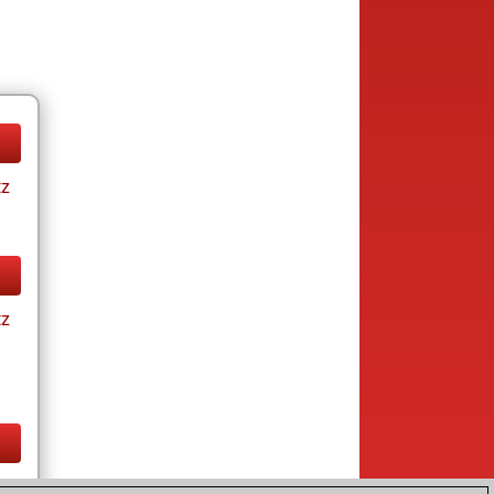
tz
tz
tz