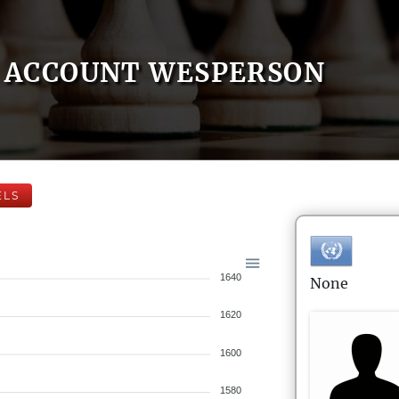
ACCOUNT WESPERSON
ELS
1640
None
1620
1600
1580