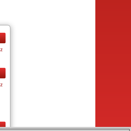
tz
tz