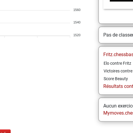
1560
1540
Pas de class
1520
Fritz.chessba
Elo contre Fritz
Victoires contre 
Score Beauty
Résultats contr
Aucun exercice
Mymoves.che