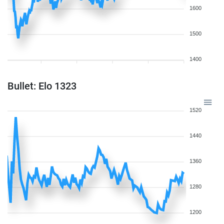
1600
1500
1400
Bullet: Elo 1323
1520
1440
1360
1280
1200