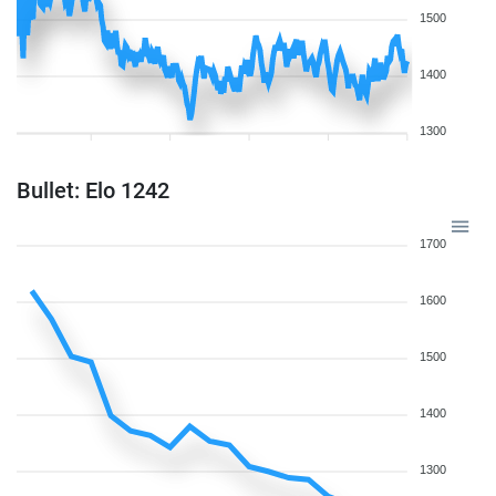
1500
1400
1300
Bullet: Elo 1242
1700
1600
1500
1400
1300