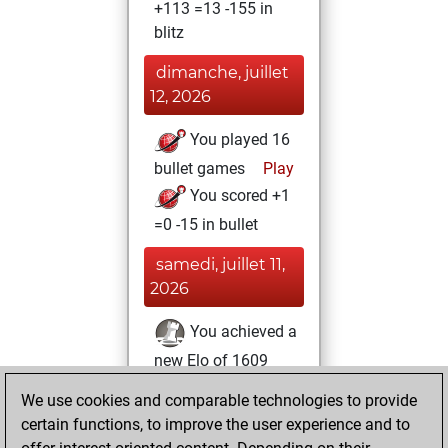
+113 =13 -155 in
blitz
dimanche, juillet
12, 2026
You played 16
bullet games
Play
You scored +1
=0 -15 in bullet
samedi, juillet 11,
2026
You achieved a
new Elo of 1609
Fritz
You
We use cookies and comparable technologies to provide
created your Fritz
certain functions, to improve the user experience and to
account