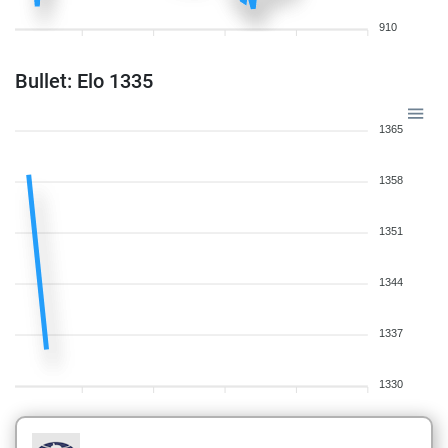
910
Bullet: Elo 1335
1365
1358
1351
1344
1337
1330