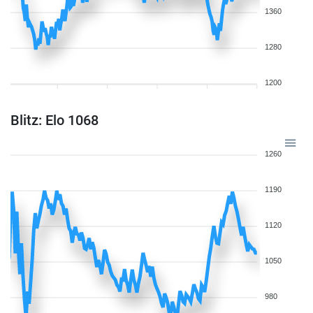
1360
1280
1200
Blitz: Elo 1068
1260
1190
1120
1050
980