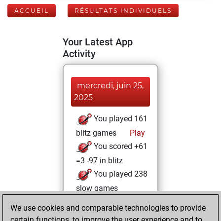
ACCUEIL
RÉSULTATS INDIVIDUELS
Your Latest App
Activity
mercredi, juin 25,
2025
You played 161
blitz games
Play
You scored +61
=3 -97 in blitz
You played 238
slow games
You scored +98
We use cookies and comparable technologies to provide
=9 -131 in slow
certain functions, to improve the user experience and to