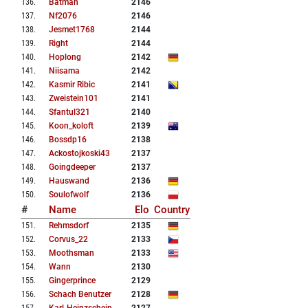
136
.
Batman
2146
137
.
Nf2076
2146
138
.
Jesmet1768
2144
139
.
Right
2144
140
.
Hoplong
2142
141
.
Niisama
2142
142
.
Kasmir Ribic
2141
143
.
Zweistein101
2141
144
.
Sfantul321
2140
145
.
Koon_koloft
2139
146
.
Bossdp16
2138
147
.
Ackostojkoski43
2137
148
.
Goingdeeper
2137
149
.
Hauswand
2136
150
.
Soulofwolf
2136
#
Name
Elo
Country
151
.
Rehmsdorf
2135
152
.
Corvus_22
2133
153
.
Moothsman
2133
154
.
Wann
2130
155
.
Gingerprince
2129
156
.
Schach Benutzer
2128