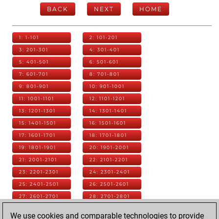
BACK
NEXT
HOME
1: 1-101
2: 101-201
3: 201-301
4: 301-401
5: 401-501
6: 501-601
7: 601-701
8: 701-801
9: 801-901
10: 901-1001
11: 1001-1101
12: 1101-1201
13: 1201-1301
14: 1301-1401
15: 1401-1501
16: 1501-1601
17: 1601-1701
18: 1701-1801
19: 1801-1901
20: 1901-2001
21: 2001-2101
22: 2101-2201
23: 2201-2301
24: 2301-2401
25: 2401-2501
26: 2501-2601
27: 2601-2701
28: 2701-2801
29: 2801-2901
30: 2901-3001
We use cookies and comparable technologies to provide