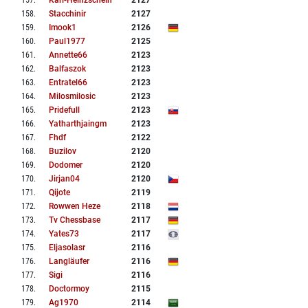
157
.
Karl-Heinzschein
2127
158
.
Stacchinir
2127
159
.
Imook1
2126
160
.
Paul1977
2125
161
.
Annette66
2123
162
.
Balfaszok
2123
163
.
Entratel66
2123
164
.
Milosmilosic
2123
165
.
Pridefull
2123
166
.
Yatharthjaingm
2123
167
.
Fhdf
2122
168
.
Buzilov
2120
169
.
Dodomer
2120
170
.
Jirjan04
2120
171
.
Qijote
2119
172
.
Rowwen Heze
2118
173
.
Tv Chessbase
2117
174
.
Yates73
2117
175
.
Eljasolasr
2116
176
.
Langläufer
2116
177
.
Sigi
2116
178
.
Doctormoy
2115
179
.
Ag1970
2114