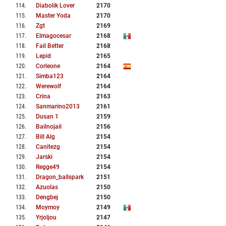
114
.
Diabolik Lover
2170
115
.
Master Yoda
2170
116
.
Zgt
2169
117
.
Elmagocesar
2168
118
.
Fail Better
2168
119
.
Lepid
2165
120
.
Corleone
2164
121
.
Simba123
2164
122
.
Werewolf
2164
123
.
Crina
2163
124
.
Sanmarino2013
2161
125
.
Dusan 1
2159
126
.
Bailnojail
2156
127
.
Bill Alg
2154
128
.
Canitezg
2154
129
.
Jarski
2154
130
.
Regge49
2154
131
.
Dragon_ballspark
2151
132
.
Azuolas
2150
133
.
Dengbej
2150
134
.
Moymoy
2149
135
.
Yrjoljou
2147