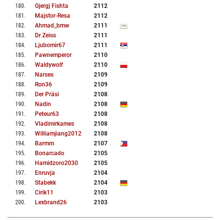
180
.
Gjergj Fishta
2112
181
.
Majstor-Resa
2112
182
.
Ahmad_bmw
2111
183
.
Dr Zeiss
2111
184
.
Ljubomir67
2111
185
.
Pawnemperor
2110
186
.
Waldywolf
2110
187
.
Narses
2109
188
.
Ron36
2109
189
.
Der Präsi
2108
190
.
Nadin
2108
191
.
Peteur63
2108
192
.
Vladimirkames
2108
193
.
Williamjiang2012
2108
194
.
Barmm
2107
195
.
Bonarcado
2105
196
.
Hamidzoro2030
2105
197
.
Enruvja
2104
198
.
Stabekk
2104
199
.
Cirik11
2103
200
.
Lexbrand26
2103