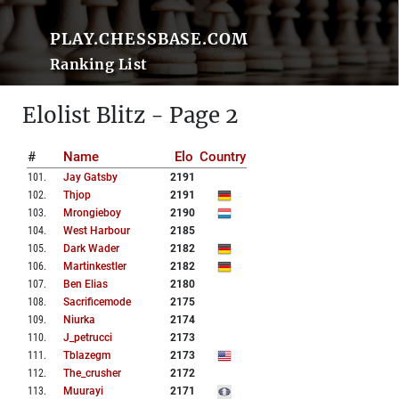
PLAY.CHESSBASE.COM
Ranking List
Elolist Blitz - Page 2
#
Name
Elo
Country
101
.
Jay Gatsby
2191
102
.
Thjop
2191
103
.
Mrongieboy
2190
104
.
West Harbour
2185
105
.
Dark Wader
2182
106
.
Martinkestler
2182
107
.
Ben Elias
2180
108
.
Sacrificemode
2175
109
.
Niurka
2174
110
.
J_petrucci
2173
111
.
Tblazegm
2173
112
.
The_crusher
2172
113
.
Muurayi
2171