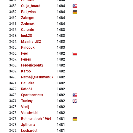
3457
.
GürütÜlÜ
1484
3458
.
Ouija_board
1484
3459
.
Pat_wins
1484
3460
.
Zabegm
1484
3461
.
Zzdenek
1484
3462
.
Caronte
1483
3463
.
Inuk28
1483
3464
.
Mainhard32
1483
3465
.
Pinopuk
1483
3466
.
Feel
1482
3467
.
Ferres
1482
3468
.
Fredericpont2
1482
3469
.
Karbo
1482
3470
.
Nethaji_flashman67
1482
3471
.
Pauleira
1482
3472
.
Rato61
1482
3473
.
Spartanchess
1482
3474
.
Tunksy
1482
3475
.
Venij
1482
3476
.
Vossiwiehl
1482
3477
.
Bohnenstroh 1964
1481
3478
.
Jpthemx
1481
3479
.
Lochardet
1481