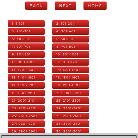
BACK
NEXT
HOME
1: 1-101
2: 101-201
3: 201-301
4: 301-401
5: 401-501
6: 501-601
7: 601-701
8: 701-801
9: 801-901
10: 901-1001
11: 1001-1101
12: 1101-1201
13: 1201-1301
14: 1301-1401
15: 1401-1501
16: 1501-1601
17: 1601-1701
18: 1701-1801
19: 1801-1901
20: 1901-2001
21: 2001-2101
22: 2101-2201
23: 2201-2301
24: 2301-2401
25: 2401-2501
26: 2501-2601
27: 2601-2701
28: 2701-2801
29: 2801-2901
30: 2901-3001