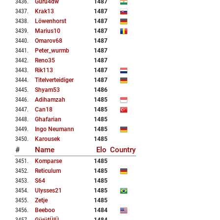
3436
.
Guru4dw
1487
3437
.
Krak13
1487
3438
.
Löwenhorst
1487
3439
.
Marius10
1487
3440
.
Omarov68
1487
3441
.
Peter_wurmb
1487
3442
.
Reno35
1487
3443
.
Rik113
1487
3444
.
Titelverteidiger
1487
3445
.
Shyam53
1486
3446
.
Adihamzah
1485
3447
.
Can18
1485
3448
.
Ghafarian
1485
3449
.
Ingo Neumann
1485
3450
.
Karousek
1485
#
Name
Elo
Country
3451
.
Komparse
1485
3452
.
Reticulum
1485
3453
.
S64
1485
3454
.
Ulysses21
1485
3455
.
Zetje
1485
3456
.
Beeboo
1484