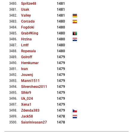
3480
.
Spritze48
1481
3481
.
Usak
1481
3482
.
Valley
1481
3483
.
Corcada
1480
3484
.
Fogdoki
1480
3485
.
Grab#king
1480
3486
.
Hrzina
1480
3487
.
Lmtf
1480
3488
.
Ropesala
1480
3489
.
Golroff
1479
3490
.
Hemkumar
1479
3491
.
Ivan
1479
3492
.
Jouwnj
1479
3493
.
Manni1511
1479
3494
.
Silverchess2011
1479
3495
.
Slhkr9
1479
3496
.
Uk_024
1479
3497
.
Xena1
1479
3498
.
Zdenda383
1479
3499
.
Jack58
1478
3500
.
Saisrinivasan27
1478