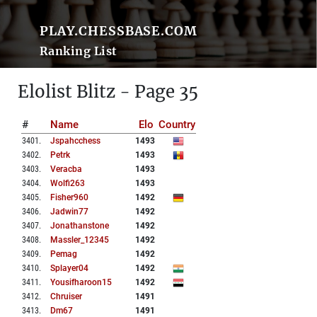
PLAY.CHESSBASE.COM
Ranking List
Elolist Blitz - Page 35
#
Name
Elo
Country
3401
.
Jspahcchess
1493
3402
.
Petrk
1493
3403
.
Veracba
1493
3404
.
Wolfi263
1493
3405
.
Fisher960
1492
3406
.
Jadwin77
1492
3407
.
Jonathanstone
1492
3408
.
Massler_12345
1492
3409
.
Pemag
1492
3410
.
Splayer04
1492
3411
.
Yousifharoon15
1492
3412
.
Chruiser
1491
3413
.
Dm67
1491