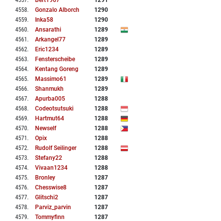
4557
.
Bert1967
1291
4558
.
Gonzalo Alborch
1290
4559
.
Inka58
1290
4560
.
Ansarathi
1289
4561
.
Arkangel77
1289
4562
.
Eric1234
1289
4563
.
Fensterscheibe
1289
4564
.
Kentang Goreng
1289
4565
.
Massimo61
1289
4566
.
Shanmukh
1289
4567
.
Apurba005
1288
4568
.
Codeotsutsuki
1288
4569
.
Hartmut64
1288
4570
.
Newself
1288
4571
.
Opix
1288
4572
.
Rudolf Seilinger
1288
4573
.
Stefany22
1288
4574
.
Vivaan1234
1288
4575
.
Bronley
1287
4576
.
Chesswise8
1287
4577
.
Glitschi2
1287
4578
.
Parviz_parvin
1287
4579
.
Tommyfinn
1287