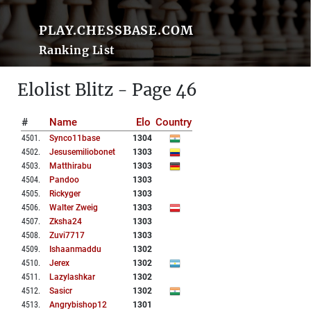
PLAY.CHESSBASE.COM
Ranking List
Elolist Blitz - Page 46
#
Name
Elo
Country
4501
.
Synco11base
1304
4502
.
Jesusemiliobonet
1303
4503
.
Matthirabu
1303
4504
.
Pandoo
1303
4505
.
Rickyger
1303
4506
.
Walter Zweig
1303
4507
.
Zksha24
1303
4508
.
Zuvi7717
1303
4509
.
Ishaanmaddu
1302
4510
.
Jerex
1302
4511
.
Lazylashkar
1302
4512
.
Sasicr
1302
4513
.
Angrybishop12
1301