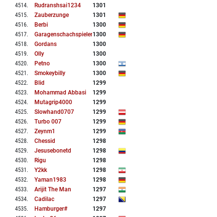
4514
.
Rudranshsai1234
1301
4515
.
Zauberzunge
1301
4516
.
Berbi
1300
4517
.
Garagenschachspieler
1300
4518
.
Gordans
1300
4519
.
Olly
1300
4520
.
Petno
1300
4521
.
Smokeybilly
1300
4522
.
Blid
1299
4523
.
Mohammad Abbasi
1299
4524
.
Mutagrip4000
1299
4525
.
Slowhand0707
1299
4526
.
Turbo 007
1299
4527
.
Zeynm1
1299
4528
.
Chessid
1298
4529
.
Jesusebonetd
1298
4530
.
Rigu
1298
4531
.
Y2kk
1298
4532
.
Yaman1983
1298
4533
.
Arijit The Man
1297
4534
.
Cadilac
1297
4535
.
Hamburger#
1297