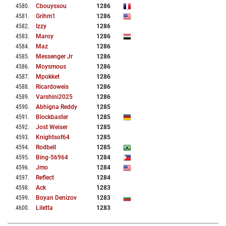
4580
.
Cbouyssou
1286
4581
.
Grihm1
1286
4582
.
Izzy
1286
4583
.
Maroy
1286
4584
.
Maz
1286
4585
.
Messenger Jr
1286
4586
.
Moysmous
1286
4587
.
Mpokket
1286
4588
.
Ricardoweis
1286
4589
.
Varshini2025
1286
4590
.
Abhigna Reddy
1285
4591
.
Blockbaster
1285
4592
.
Jost Weiser
1285
4593
.
Knightsof64
1285
4594
.
Rodbell
1285
4595
.
Bing-56964
1284
4596
.
Jmo
1284
4597
.
Reflect
1284
4598
.
Ack
1283
4599
.
Boyan Denizov
1283
4600
.
Liletta
1283