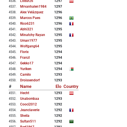
4536
.
Lodur26
1297
4537
.
Mrvanhalen1984
1297
4538
.
Alex Velázquez
1296
4539
.
Marcos Paes
1296
4540
.
Rico6231
1296
4541
.
Abhi321
1295
4542
.
Minatchy Rayan
1295
4543
.
Uman1977
1295
4544
.
Wolfgang64
1295
4545
.
Florix
1294
4546
.
Franzl
1294
4547
.
Gekko17
1294
4548
.
Yuriken
1294
4549
.
Camilo
1293
4550
.
Droissendorf
1293
#
Name
Elo
Country
4551
.
Hecht
1293
4552
.
Unabombaa
1293
4553
.
Cooci2012
1292
4554
.
Jeanclaverie
1292
4555
.
Sheila
1292
4556
.
Sultan511
1292