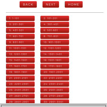
BACK
NEXT
HOME
1: 1-101
2: 101-201
3: 201-301
4: 301-401
5: 401-501
6: 501-601
7: 601-701
8: 701-801
9: 801-901
10: 901-1001
11: 1001-1101
12: 1101-1201
13: 1201-1301
14: 1301-1401
15: 1401-1501
16: 1501-1601
17: 1601-1701
18: 1701-1801
19: 1801-1901
20: 1901-2001
21: 2001-2101
22: 2101-2201
23: 2201-2301
24: 2301-2401
25: 2401-2501
26: 2501-2601
27: 2601-2701
28: 2701-2801
29: 2801-2901
30: 2901-3001