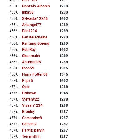
4557
.
Bert1967
1291
4558
.
Gonzalo Alborch
1290
4559
.
Inka58
1290
4560
.
Sylvester12345
1652
4561
.
Arkangel77
1289
4562
.
Eric1234
1289
4563
.
Fensterscheibe
1289
4564
.
Kentang Goreng
1289
4565
.
Rob Roy
1652
4566
.
Shanmukh
1289
4567
.
Apurba005
1288
4568
.
Etoo59
1946
4569
.
Harry Potter 08
1946
4570
.
Psp75
1652
4571
.
Opix
1288
4572
.
Fishowo
1945
4573
.
Stefany22
1288
4574
.
Vivaan1234
1288
4575
.
Bronley
1287
4576
.
Chesswise8
1287
4577
.
Glitschi2
1287
4578
.
Parviz_parvin
1287
4579
.
Tommyfinn
1287