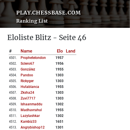
PLAY.CHESSBASE.COM
Ranking List
Eloliste Blitz - Seite 46
#
Name
Elo
Land
4501
.
Prophetelondon
1957
4502
.
Sclero67
1956
4503
.
González
1955
4504
.
Pandoo
1303
4505
.
Rickyger
1303
4506
.
Hutablanca
1955
4507
.
Zksha24
1303
4508
.
Zuvi7717
1303
4509
.
Ishaanmaddu
1302
4510
.
Madhavrahul
1955
4511
.
Lazylashkar
1302
4512
.
Kambiz33
1651
4513
.
Angrybishop12
1301