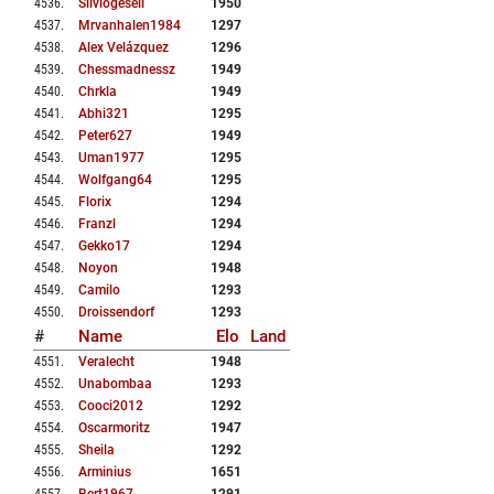
4536
.
Silviogesell
1950
4537
.
Mrvanhalen1984
1297
4538
.
Alex Velázquez
1296
4539
.
Chessmadnessz
1949
4540
.
Chrkla
1949
4541
.
Abhi321
1295
4542
.
Peter627
1949
4543
.
Uman1977
1295
4544
.
Wolfgang64
1295
4545
.
Florix
1294
4546
.
Franzl
1294
4547
.
Gekko17
1294
4548
.
Noyon
1948
4549
.
Camilo
1293
4550
.
Droissendorf
1293
#
Name
Elo
Land
4551
.
Veralecht
1948
4552
.
Unabombaa
1293
4553
.
Cooci2012
1292
4554
.
Oscarmoritz
1947
4555
.
Sheila
1292
4556
.
Arminius
1651