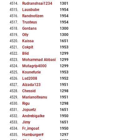
4514
.
Rudranshsai1234
1301
4515
.
Lausbube
1954
4516
.
Randnotizen
1954
4517
.
Trusteus
1954
4518
.
Gordans
1300
4519
.
Olly
1300
4520
.
Kaissa
1651
4521
.
Cokpit
1953
4522
.
Blid
1299
4523
.
Mohammad Abbasi
1299
4524
.
Mutagrip4000
1299
4525
.
Kounefurie
1953
4526
.
Lsd2008
1952
4527
.
Alzada123
1951
4528
.
Chessid
1298
4529
.
Marianolteanu
1951
4530
.
Rigu
1298
4531
.
Jopuetz
1651
4532
.
Andrebigalke
1950
4533
.
Jimy
1651
4534
.
Fr_imgoat
1950
4535
.
Hamburger#
1297