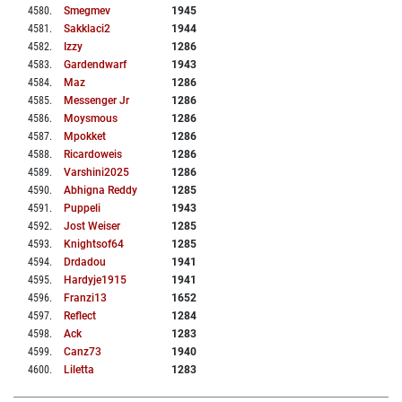
4580
.
Smegmev
1945
4581
.
Sakklaci2
1944
4582
.
Izzy
1286
4583
.
Gardendwarf
1943
4584
.
Maz
1286
4585
.
Messenger Jr
1286
4586
.
Moysmous
1286
4587
.
Mpokket
1286
4588
.
Ricardoweis
1286
4589
.
Varshini2025
1286
4590
.
Abhigna Reddy
1285
4591
.
Puppeli
1943
4592
.
Jost Weiser
1285
4593
.
Knightsof64
1285
4594
.
Drdadou
1941
4595
.
Hardyje1915
1941
4596
.
Franzi13
1652
4597
.
Reflect
1284
4598
.
Ack
1283
4599
.
Canz73
1940
4600
.
Liletta
1283