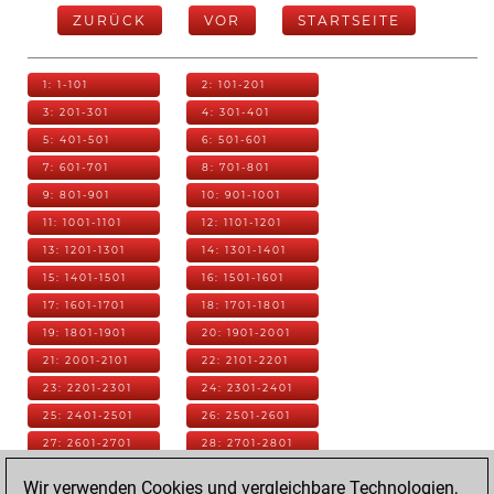
ZURÜCK
VOR
STARTSEITE
1: 1-101
2: 101-201
3: 201-301
4: 301-401
5: 401-501
6: 501-601
7: 601-701
8: 701-801
9: 801-901
10: 901-1001
11: 1001-1101
12: 1101-1201
13: 1201-1301
14: 1301-1401
15: 1401-1501
16: 1501-1601
17: 1601-1701
18: 1701-1801
19: 1801-1901
20: 1901-2001
21: 2001-2101
22: 2101-2201
23: 2201-2301
24: 2301-2401
25: 2401-2501
26: 2501-2601
27: 2601-2701
28: 2701-2801
29: 2801-2901
30: 2901-3001
Wir verwenden Cookies und vergleichbare Technologien,