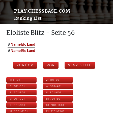
PLAY.CHESSBASE.COM
Ranking List
Eloliste Blitz - Seite 56
#
Name
Elo
Land
#
Name
Elo
Land
ZURÜCK
VOR
STARTSEITE
1: 1-101
2: 101-201
3: 201-301
4: 301-401
5: 401-501
6: 501-601
7: 601-701
8: 701-801
9: 801-901
10: 901-1001
11: 1001-1101
12: 1101-1201