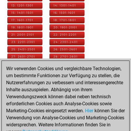
13: 1201-1301
14: 1301-1401
15: 1401-1501
16: 1501-1601
17: 1601-1701
18: 1701-1801
19: 1801-1901
20: 1901-2001
21: 2001-2101
22: 2101-2201
23: 2201-2301
24: 2301-2401
25: 2401-2501
26: 2501-2601
27: 2601-2701
28: 2701-2801
29: 2801-2901
30: 2901-3001
Wir verwenden Cookies und vergleichbare Technologien,
31: 3001-3101
32: 3101-3201
um bestimmte Funktionen zur Verfügung zu stellen, die
33: 3201-3301
34: 3301-3401
Nutzererfahrungen zu verbessern und interessengerechte
35: 3401-3501
36: 3501-3601
Inhalte auszuspielen. Abhängig von ihrem
37: 3601-3701
38: 3701-3801
Verwendungszweck können dabei neben technisch
39: 3801-3901
40: 3901-4001
erforderlichen Cookies auch Analyse-Cookies sowie
41: 4001-4101
42: 4101-4201
Marketing-Cookies eingesetzt werden.
Hier
können Sie der
43: 4201-4301
44: 4301-4401
Verwendung von Analyse-Cookies und Marketing-Cookies
45: 4401-4501
46: 4501-4601
widersprechen. Weitere Informationen finden Sie in
47: 4601-4701
48: 4701-4801