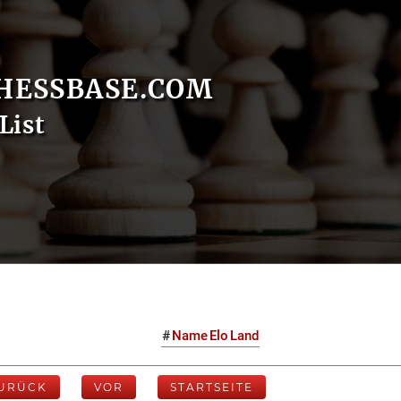
HESSBASE.COM
List
#
Name
Elo
Land
URÜCK
VOR
STARTSEITE