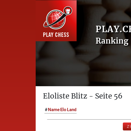
PLAY.C
Ranking 
Eloliste Blitz - Seite 56
#
Name
Elo
Land
Z