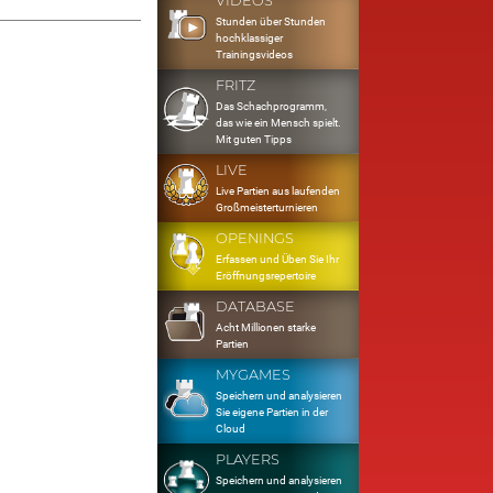
VIDEOS
Stunden über Stunden
hochklassiger
Trainingsvideos
FRITZ
Das Schachprogramm,
das wie ein Mensch spielt.
Mit guten Tipps
LIVE
Live Partien aus laufenden
Großmeisterturnieren
OPENINGS
Erfassen und Üben Sie Ihr
Eröffnungsrepertoire
DATABASE
Acht Millionen starke
Partien
MYGAMES
Speichern und analysieren
Sie eigene Partien in der
Cloud
PLAYERS
Speichern und analysieren