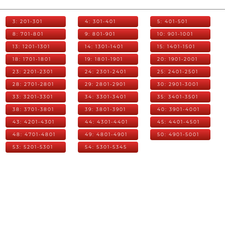
3: 201-301
4: 301-401
5: 401-501
8: 701-801
9: 801-901
10: 901-1001
13: 1201-1301
14: 1301-1401
15: 1401-1501
18: 1701-1801
19: 1801-1901
20: 1901-2001
23: 2201-2301
24: 2301-2401
25: 2401-2501
28: 2701-2801
29: 2801-2901
30: 2901-3001
33: 3201-3301
34: 3301-3401
35: 3401-3501
38: 3701-3801
39: 3801-3901
40: 3901-4001
43: 4201-4301
44: 4301-4401
45: 4401-4501
48: 4701-4801
49: 4801-4901
50: 4901-5001
53: 5201-5301
54: 5301-5345