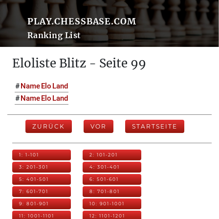
PLAY.CHESSBASE.COM
Ranking List
Eloliste Blitz - Seite 99
#
Name
Elo
Land
#
Name
Elo
Land
ZURÜCK
VOR
STARTSEITE
1: 1-101
2: 101-201
3: 201-301
4: 301-401
5: 401-501
6: 501-601
7: 601-701
8: 701-801
9: 801-901
10: 901-1001
11: 1001-1101
12: 1101-1201