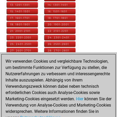
13: 1201-1301
14: 1301-1401
15: 1401-1501
16: 1501-1601
17: 1601-1701
18: 1701-1801
19: 1801-1901
20: 1901-2001
21: 2001-2101
22: 2101-2201
23: 2201-2301
24: 2301-2401
25: 2401-2501
26: 2501-2601
27: 2601-2701
28: 2701-2801
29: 2801-2901
30: 2901-3001
Wir verwenden Cookies und vergleichbare Technologien,
31: 3001-3101
32: 3101-3201
um bestimmte Funktionen zur Verfügung zu stellen, die
33: 3201-3301
34: 3301-3401
Nutzererfahrungen zu verbessern und interessengerechte
35: 3401-3501
36: 3501-3601
Inhalte auszuspielen. Abhängig von ihrem
37: 3601-3701
38: 3701-3801
Verwendungszweck können dabei neben technisch
39: 3801-3901
40: 3901-4001
erforderlichen Cookies auch Analyse-Cookies sowie
41: 4001-4101
42: 4101-4201
Marketing-Cookies eingesetzt werden.
Hier
können Sie der
43: 4201-4301
44: 4301-4401
Verwendung von Analyse-Cookies und Marketing-Cookies
45: 4401-4501
46: 4501-4601
widersprechen. Weitere Informationen finden Sie in
47: 4601-4701
48: 4701-4801