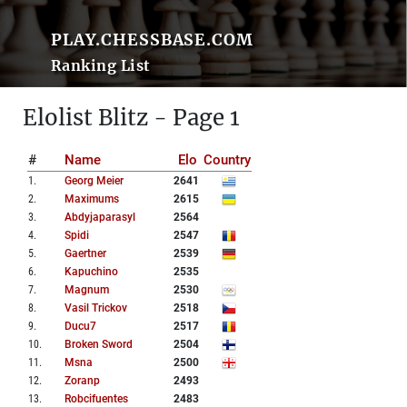
PLAY.CHESSBASE.COM
Ranking List
Elolist Blitz - Page 1
#
Name
Elo
Country
1
.
Georg Meier
2641
2
.
Maximums
2615
3
.
Abdyjaparasyl
2564
4
.
Spidi
2547
5
.
Gaertner
2539
6
.
Kapuchino
2535
7
.
Magnum
2530
8
.
Vasil Trickov
2518
9
.
Ducu7
2517
10
.
Broken Sword
2504
11
.
Msna
2500
12
.
Zoranp
2493
13
.
Robcifuentes
2483