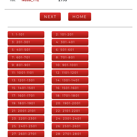
100
.
Nussi_112
2193
NEXT
HOME
1: 1-101
2: 101-201
3: 201-301
4: 301-401
5: 401-501
6: 501-601
7: 601-701
8: 701-801
9: 801-901
10: 901-1001
11: 1001-1101
12: 1101-1201
13: 1201-1301
14: 1301-1401
15: 1401-1501
16: 1501-1601
17: 1601-1701
18: 1701-1801
19: 1801-1901
20: 1901-2001
21: 2001-2101
22: 2101-2201
23: 2201-2301
24: 2301-2401
25: 2401-2501
26: 2501-2601
27: 2601-2701
28: 2701-2801