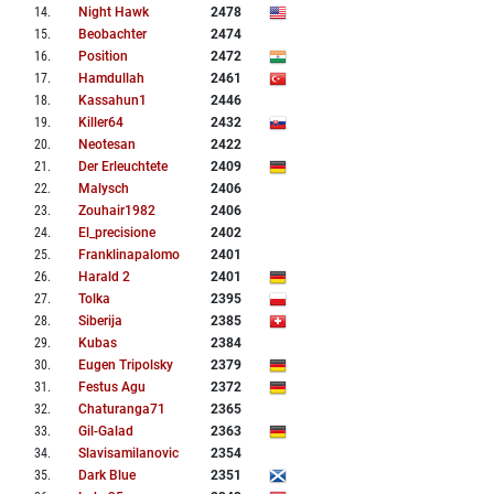
14
.
Night Hawk
2478
15
.
Beobachter
2474
16
.
Position
2472
17
.
Hamdullah
2461
18
.
Kassahun1
2446
19
.
Killer64
2432
20
.
Neotesan
2422
21
.
Der Erleuchtete
2409
22
.
Malysch
2406
23
.
Zouhair1982
2406
24
.
El_precisione
2402
25
.
Franklinapalomo
2401
26
.
Harald 2
2401
27
.
Tolka
2395
28
.
Siberija
2385
29
.
Kubas
2384
30
.
Eugen Tripolsky
2379
31
.
Festus Agu
2372
32
.
Chaturanga71
2365
33
.
Gil-Galad
2363
34
.
Slavisamilanovic
2354
35
.
Dark Blue
2351