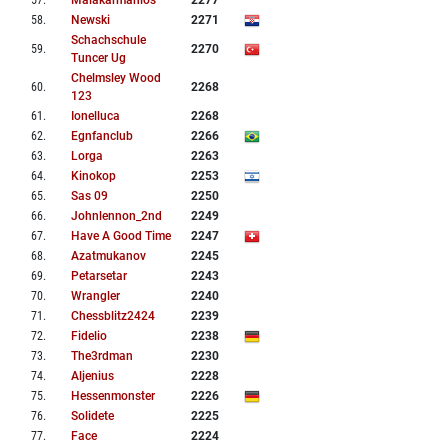
57
.
Malakarmanios
2277
58
.
Newski
2271
Schachschule
59
.
2270
Tuncer Ug
Chelmsley Wood
60
.
2268
123
61
.
Ionelluca
2268
62
.
Egnfanclub
2266
63
.
Lorga
2263
64
.
Kinokop
2253
65
.
Sas 09
2250
66
.
Johnlennon_2nd
2249
67
.
Have A Good Time
2247
68
.
Azatmukanov
2245
69
.
Petarsetar
2243
70
.
Wrangler
2240
71
.
Chessblitz2424
2239
72
.
Fidelio
2238
73
.
The3rdman
2230
74
.
Aljenius
2228
75
.
Hessenmonster
2226
76
.
Solidete
2225
77
.
Face
2224