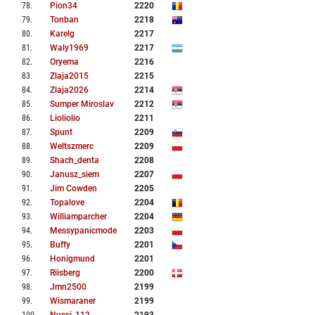
78
.
Pion34
2220
79
.
Tonban
2218
80
.
Karelg
2217
81
.
Waly1969
2217
82
.
Oryema
2216
83
.
Zlaja2015
2215
84
.
Zlaja2026
2214
85
.
Sumper Miroslav
2212
86
.
Lioliolio
2211
87
.
Spunt
2209
88
.
Weltszmerc
2209
89
.
Shach_denta
2208
90
.
Janusz_siem
2207
91
.
Jim Cowden
2205
92
.
Topalove
2204
93
.
Williamparcher
2204
94
.
Messypanicmode
2203
95
.
Buffy
2201
96
.
Honigmund
2201
97
.
Riisberg
2200
98
.
Jmn2500
2199
99
.
Wismaraner
2199