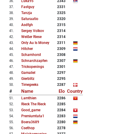
36
.
Luka95
2343
37
.
Fastguy
2331
38
.
Tanzja
2325
39
.
Saturaatio
2320
40
.
Asdfgh
2315
41
.
Sergey Volkov
2314
42
.
Weißer Riese
2314
43
.
Only Au Is Money
2311
44
.
Hitcher
2309
45
.
Scharnhorst
2308
46
.
Schnarchzapfen
2307
47
.
Trickopenings
2301
48
.
Gamaliel
2297
49
.
Gierblitz
2295
50
.
Timegeeks
2287
#
Name
Elo
Country
51
.
Lamthien
2286
52
.
Rieck The Rieck
2285
53
.
Good_game
2284
54
.
Premiumtata1
2283
55
.
Boera3689
2280
56
.
Csethop
2278