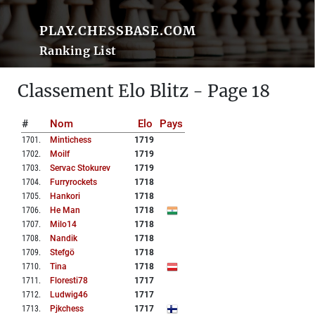
PLAY.CHESSBASE.COM
Ranking List
Classement Elo Blitz - Page 18
#
Nom
Elo
Pays
1701
.
Mintichess
1719
1702
.
Moilf
1719
1703
.
Servac Stokurev
1719
1704
.
Furryrockets
1718
1705
.
Hankori
1718
1706
.
He Man
1718
1707
.
Milo14
1718
1708
.
Nandik
1718
1709
.
Stefgö
1718
1710
.
Tina
1718
1711
.
Floresti78
1717
1712
.
Ludwig46
1717
1713
.
Pjkchess
1717