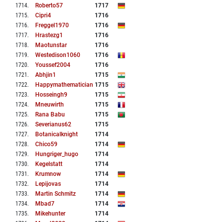
1714
.
Roberto57
1717
1715
.
Cipri4
1716
1716
.
Freggel1970
1716
1717
.
Hrastezg1
1716
1718
.
Maotunstar
1716
1719
.
Westedison1060
1716
1720
.
Youssef2004
1716
1721
.
Abhjin1
1715
1722
.
Happymathematician
1715
1723
.
Hosseingh9
1715
1724
.
Mneuwirth
1715
1725
.
Rana Babu
1715
1726
.
Severianus62
1715
1727
.
Botanicalknight
1714
1728
.
Chico59
1714
1729
.
Hungriger_hugo
1714
1730
.
Kegelstatt
1714
1731
.
Krumnow
1714
1732
.
Lepijovas
1714
1733
.
Martin Schmitz
1714
1734
.
Mbad7
1714
1735
.
Mikehunter
1714