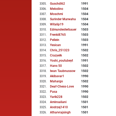
3305
.
Guschdl62
1991
3306
.
Melodino
1504
3307
.
Moschmi
1504
3308
.
Surinder Marwaha
1504
3309
.
Witalip19
1504
3310
.
Edmundesterbauer
1503
3311
.
Frenki8765
1503
3312
.
Pellein
1503
3313
.
Yesican
1991
3314
.
Chris_251323
1502
3315
.
Crazyelk
1502
3316
.
Yoshi_youtubeyt
1991
3317
.
Hans 50
1502
3318
.
Iwan Taubnussow
1502
3319
.
Akibavar1
1990
3320
.
Mahargo
1502
3321
.
Deaf-Chess-Love
1990
3322
.
Pasa
1990
3323
.
Yarik228
1502
3324
.
Aminsaliani
1501
3325
.
Andrzej1410
1501
3326
.
Atharvrajsingh
1501