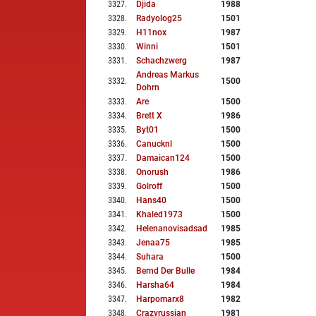
3327
.
Djida
1988
3328
.
Radyolog25
1501
3329
.
H11nox
1987
3330
.
Winni
1501
3331
.
Schachzwerg
1987
Andreas Markus
3332
.
1500
Dohrn
3333
.
Are
1500
3334
.
Brett X
1986
3335
.
Byt01
1500
3336
.
Canucknl
1500
3337
.
Damaican124
1500
3338
.
Onorush
1986
3339
.
Golroff
1500
3340
.
Hans40
1500
3341
.
Khaled1973
1500
3342
.
Helenanovisadsad
1985
3343
.
Jenaa75
1985
3344
.
Suhara
1500
3345
.
Bernd Der Bulle
1984
3346
.
Harsha64
1984
3347
.
Harpomarx8
1982
3348
.
Crazyrussian
1981