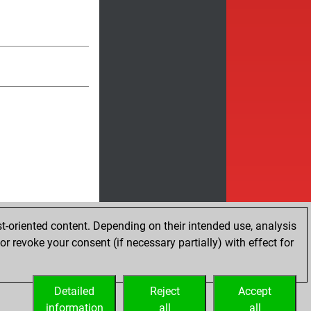
t-oriented content. Depending on their intended use, analysis
r revoke your consent (if necessary partially) with effect for
Detailed
Reject
Accept
Embed
information
all
all