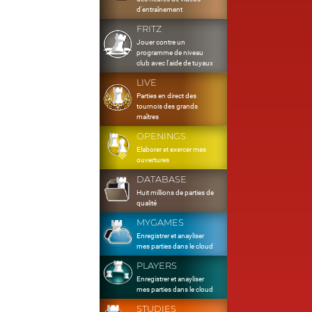
d'entraînement
FRITZ
Jouer contre un
programme de niveau
club avec l'aide de tuyaux
LIVE
Parties en direct des
tournois des grands
maîtres
OPENINGS
Elaborer et exercer mes
ouvertures
DATABASE
Huit millions de parties de
qualité
MYGAMES
Enregistrer et anayliser
mes parties dans le cloud
PLAYERS
Enregistrer et anayliser
mes parties dans le cloud
STUDIES