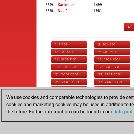
3349
.
Karlinthor
1499
3350
.
Nadif
1981
R
1: 1-101
2: 101-201
6: 501-601
7: 601-701
11: 1001-1101
12: 1101-1201
16: 1501-1601
17: 1601-1701
21: 2001-2101
22: 2101-2201
26: 2501-2601
27: 2601-2701
31: 3001-3101
32: 3101-3201
We use cookies and comparable technologies to provide certai
36: 3501-3601
37: 3601-3701
cookies and marketing cookies may be used in addition to te
41: 4001-4101
42: 4101-4201
the future. Further information can be found in our
data prot
46: 4501-4601
47: 4601-4701
51: 5001-5101
52: 5101-5201
ChessBase.com
ChessBase 