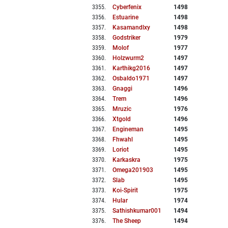
3355
.
Cyberfenix
1498
3356
.
Estuarine
1498
3357
.
Kasamandlxy
1498
3358
.
Godstriker
1979
3359
.
Molof
1977
3360
.
Holzwurm2
1497
3361
.
Karthikg2016
1497
3362
.
Osbaldo1971
1497
3363
.
Gnaggi
1496
3364
.
Trem
1496
3365
.
Mruzic
1976
3366
.
Xtgold
1496
3367
.
Engineman
1495
3368
.
Fhwahl
1495
3369
.
Loriot
1495
3370
.
Karkaskra
1975
3371
.
Omega201903
1495
3372
.
Slab
1495
3373
.
Koi-Spirit
1975
3374
.
Hular
1974
3375
.
Sathishkumar001
1494
3376
.
The Sheep
1494