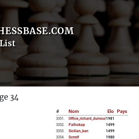
HESSBASE.COM
List
ge 34
#
Nom
Elo
Pays
3351
.
Office_richard_dumoulin
1981
3352
.
Pathokap
1499
3353
.
Sicilian_kan
1499
3354
.
Scmdf
1980