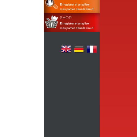
Enregistrer et anayliser
mes parties dans le cloud
SHOP
Enregistrer et anayliser
mes parties dans le cloud