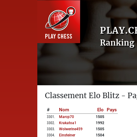
PLAY.C
Ranking 
Classement Elo Blitz - Pa
#
Nom
Elo
Pays
3301
.
Marcp70
1505
3302
.
Krakatoa1
1992
3303
.
Wolwerine459
1505
3304
.
Einsteiner
1504