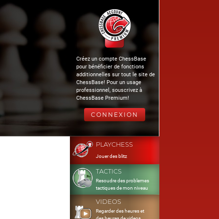
Créez un compte ChessBase
pour bénéficier de fonctions
additionnelles sur tout le site de
ChessBase! Pour un usage
professionnel, souscrivez à
ChessBase Premium!
CONNEXION
PLAYCHESS
Jouer des blitz
TACTICS
Resoudre des problemes
tactiques de mon niveau
VIDEOS
Regarder des heures et
des heures de videos