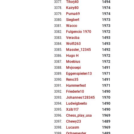
3377
.
Titorj40
1494
3378
.
Kairy80
1974
3379
.
Puma69
1974
3380
.
Siegbert
1973
3381
.
Wacco
1973
3382
.
Fulgencio 1970
1972
3383
.
Veracba
1493
3384
.
Wolfi263
1493
3385
.
Massler_12345
1492
3386
.
Hugo H
1972
3387
.
Moebius
1972
3388
.
Mvjosepi
1491
3389
.
Eggenspielen13
1971
3390
.
Reno35
1491
3391
.
Hammerfest
1971
3392
.
Friederle10
1490
3393
.
Johannes128345
1970
3394
.
Ludwigbeeto
1490
3395
.
Xzib1t7
1490
3396
.
Chess_play_usa
1969
3397
.
Chewy23
1489
3398
.
Lucasm
1969
3399
.
Ochseneuter
1489