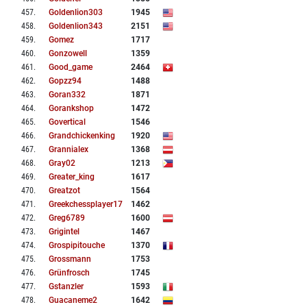
457
.
Goldenlion303
1945
458
.
Goldenlion343
2151
459
.
Gomez
1717
460
.
Gonzowell
1359
461
.
Good_game
2464
462
.
Gopzz94
1488
463
.
Goran332
1871
464
.
Gorankshop
1472
465
.
Govertical
1546
466
.
Grandchickenking
1920
467
.
Grannialex
1368
468
.
Gray02
1213
469
.
Greater_king
1617
470
.
Greatzot
1564
471
.
Greekchessplayer17
1462
472
.
Greg6789
1600
473
.
Grigintel
1467
474
.
Grospipitouche
1370
475
.
Grossmann
1753
476
.
Grünfrosch
1745
477
.
Gstanzler
1593
478
.
Guacaneme2
1642