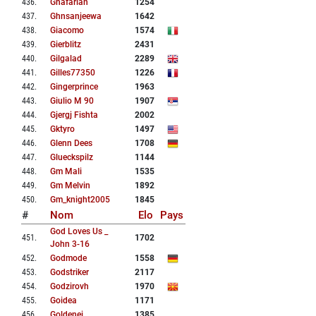
436
.
Ghafarian
1254
437
.
Ghnsanjeewa
1642
438
.
Giacomo
1574
439
.
Gierblitz
2431
440
.
Gilgalad
2289
441
.
Gilles77350
1226
442
.
Gingerprince
1963
443
.
Giulio M 90
1907
444
.
Gjergj Fishta
2002
445
.
Gktyro
1497
446
.
Glenn Dees
1708
447
.
Glueckspilz
1144
448
.
Gm Mali
1535
449
.
Gm Melvin
1892
450
.
Gm_knight2005
1845
#
Nom
Elo
Pays
God Loves Us _
451
.
1702
John 3-16
452
.
Godmode
1558
453
.
Godstriker
2117
454
.
Godzirovh
1970
455
.
Goidea
1171
456
.
Goldenei
1385