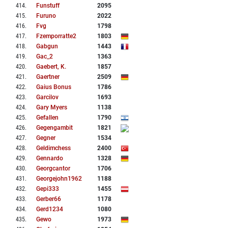
414
.
Funstuff
2095
415
.
Furuno
2022
416
.
Fvg
1798
417
.
Fzemporratte2
1803
418
.
Gabgun
1443
419
.
Gac_2
1363
420
.
Gaebert, K.
1857
421
.
Gaertner
2509
422
.
Gaius Bonus
1786
423
.
Garcilov
1693
424
.
Gary Myers
1138
425
.
Gefallen
1790
426
.
Gegengambit
1821
427
.
Gegner
1534
428
.
Geldimchess
2400
429
.
Gennardo
1328
430
.
Georgcantor
1706
431
.
Georgejohn1962
1188
432
.
Gepi333
1455
433
.
Gerber66
1178
434
.
Gerd1234
1080
435
.
Gewo
1973