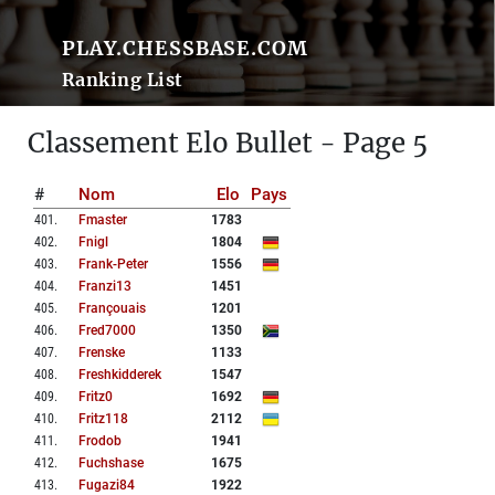
PLAY.CHESSBASE.COM
Ranking List
Classement Elo Bullet - Page 5
#
Nom
Elo
Pays
401
.
Fmaster
1783
402
.
Fnigl
1804
403
.
Frank-Peter
1556
404
.
Franzi13
1451
405
.
Françouais
1201
406
.
Fred7000
1350
407
.
Frenske
1133
408
.
Freshkidderek
1547
409
.
Fritz0
1692
410
.
Fritz118
2112
411
.
Frodob
1941
412
.
Fuchshase
1675
413
.
Fugazi84
1922