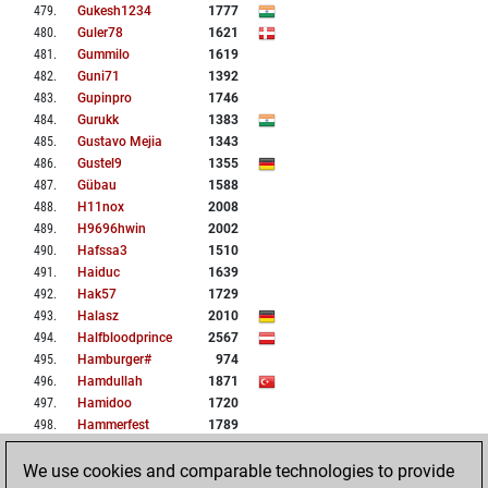
479
.
Gukesh1234
1777
480
.
Guler78
1621
481
.
Gummilo
1619
482
.
Guni71
1392
483
.
Gupinpro
1746
484
.
Gurukk
1383
485
.
Gustavo Mejia
1343
486
.
Gustel9
1355
487
.
Gübau
1588
488
.
H11nox
2008
489
.
H9696hwin
2002
490
.
Hafssa3
1510
491
.
Haiduc
1639
492
.
Hak57
1729
493
.
Halasz
2010
494
.
Halfbloodprince
2567
495
.
Hamburger#
974
496
.
Hamdullah
1871
497
.
Hamidoo
1720
498
.
Hammerfest
1789
499
.
Hansiat
1502
We use cookies and comparable technologies to provide
500
.
Hapelo
1725