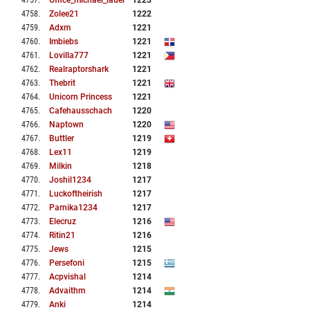
4757
.
Office_michael_lauer
1223
4758
.
Zolee21
1222
4759
.
Adxm
1221
4760
.
Imbiebs
1221
4761
.
Lovilla777
1221
4762
.
Realraptorshark
1221
4763
.
Thebrit
1221
4764
.
Unicorn Princess
1221
4765
.
Cafehausschach
1220
4766
.
Naptown
1220
4767
.
Buttler
1219
4768
.
Lex11
1219
4769
.
Milkin
1218
4770
.
Joshil1234
1217
4771
.
Luckoftheirish
1217
4772
.
Parnika1234
1217
4773
.
Elecruz
1216
4774
.
Ritin21
1216
4775
.
Jews
1215
4776
.
Persefoni
1215
4777
.
Acpvishal
1214
4778
.
Advaithm
1214
4779
.
Anki
1214