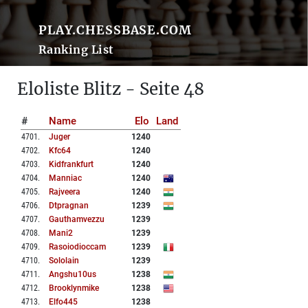
PLAY.CHESSBASE.COM
Ranking List
Eloliste Blitz - Seite 48
#
Name
Elo
Land
4701
.
Juger
1240
4702
.
Kfc64
1240
4703
.
Kidfrankfurt
1240
4704
.
Manniac
1240
4705
.
Rajveera
1240
4706
.
Dtpragnan
1239
4707
.
Gauthamvezzu
1239
4708
.
Mani2
1239
4709
.
Rasoiodioccam
1239
4710
.
Sololain
1239
4711
.
Angshu10us
1238
4712
.
Brooklynmike
1238
4713
.
Elfo445
1238