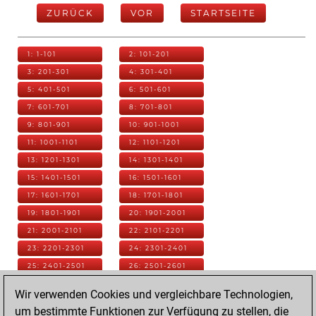
ZURÜCK
VOR
STARTSEITE
1: 1-101
2: 101-201
3: 201-301
4: 301-401
5: 401-501
6: 501-601
7: 601-701
8: 701-801
9: 801-901
10: 901-1001
11: 1001-1101
12: 1101-1201
13: 1201-1301
14: 1301-1401
15: 1401-1501
16: 1501-1601
17: 1601-1701
18: 1701-1801
19: 1801-1901
20: 1901-2001
21: 2001-2101
22: 2101-2201
23: 2201-2301
24: 2301-2401
25: 2401-2501
26: 2501-2601
27: 2601-2701
28: 2701-2801
Wir verwenden Cookies und vergleichbare Technologien,
29: 2801-2901
30: 2901-3001
um bestimmte Funktionen zur Verfügung zu stellen, die