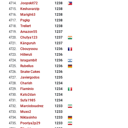
4714
.
Joopskit72
1238
4715
.
Keshavarzip
1238
4716
.
Marigh63
1238
4717
.
Psgkp
1238
4718
.
Trellert
1238
4719
.
Amazon55
1237
4720
.
Chutya123
1237
4721
.
Känguruh
1237
4722
.
Cbouyssou
1236
4723
.
Hilleruli
1236
4724
.
Isragambit
1236
4725
.
Rubellus
1236
4726
.
Snake Cakes
1236
4727
.
Javiergodos
1235
4728
.
Charish
1234
4729
.
Flaminio
1234
4730
.
Kato2dan
1234
4731
.
Sufa1985
1234
4732
.
Marciobxadrez
1233
4733
.
Muxo2
1233
4734
.
Niklasinho
1233
4735
.
Pooriya2p29
1233