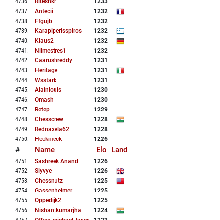
4736
.
Riteshkr
1233
4737
.
Antecii
1232
4738
.
Ffgujb
1232
4739
.
Karapiperisspiros
1232
4740
.
Klaus2
1232
4741
.
Nilmestres1
1232
4742
.
Caarushreddy
1231
4743
.
Heritage
1231
4744
.
Wsstark
1231
4745
.
Alainlouis
1230
4746
.
Omash
1230
4747
.
Retep
1229
4748
.
Chesscrew
1228
4749
.
Rednaxela62
1228
4750
.
Heckmeck
1226
#
Name
Elo
Land
4751
.
Sashreek Anand
1226
4752
.
Slyvye
1226
4753
.
Chessnutz
1225
4754
.
Gassenheimer
1225
4755
.
Oppedijk2
1225
4756
.
Nishantkumarjha
1224