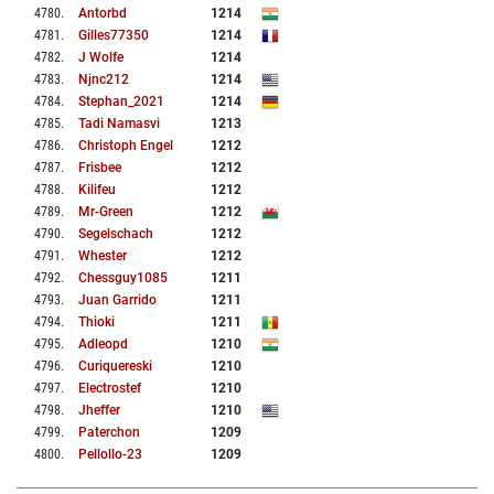
4780
.
Antorbd
1214
4781
.
Gilles77350
1214
4782
.
J Wolfe
1214
4783
.
Njnc212
1214
4784
.
Stephan_2021
1214
4785
.
Tadi Namasvi
1213
4786
.
Christoph Engel
1212
4787
.
Frisbee
1212
4788
.
Kilifeu
1212
4789
.
Mr-Green
1212
4790
.
Segelschach
1212
4791
.
Whester
1212
4792
.
Chessguy1085
1211
4793
.
Juan Garrido
1211
4794
.
Thioki
1211
4795
.
Adleopd
1210
4796
.
Curiquereski
1210
4797
.
Electrostef
1210
4798
.
Jheffer
1210
4799
.
Paterchon
1209
4800
.
Pellollo-23
1209