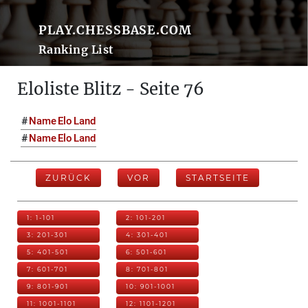
PLAY.CHESSBASE.COM
Ranking List
Eloliste Blitz - Seite 76
#
Name
Elo
Land
#
Name
Elo
Land
ZURÜCK
VOR
STARTSEITE
1: 1-101
2: 101-201
3: 201-301
4: 301-401
5: 401-501
6: 501-601
7: 601-701
8: 701-801
9: 801-901
10: 901-1001
11: 1001-1101
12: 1101-1201