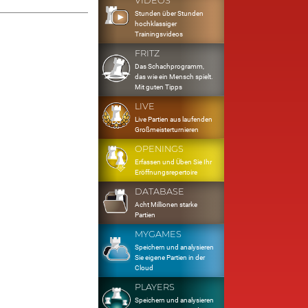
VIDEOS
Stunden über Stunden
hochklassiger
Trainingsvideos
FRITZ
Das Schachprogramm,
das wie ein Mensch spielt.
Mit guten Tipps
LIVE
Live Partien aus laufenden
Großmeisterturnieren
OPENINGS
Erfassen und Üben Sie Ihr
Eröffnungsrepertoire
DATABASE
Acht Millionen starke
Partien
MYGAMES
Speichern und analysieren
Sie eigene Partien in der
Cloud
PLAYERS
Speichern und analysieren