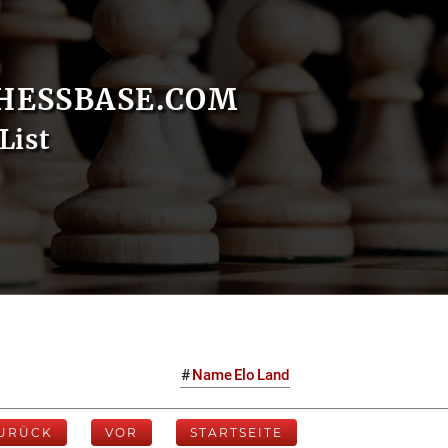
HESSBASE.COM
List
#
Name
Elo
Land
URÜCK
VOR
STARTSEITE