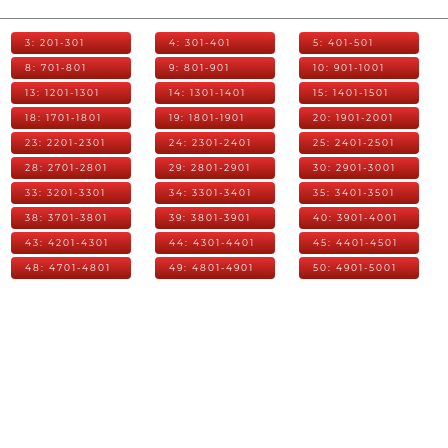
3: 201-301
4: 301-401
5: 401-501
8: 701-801
9: 801-901
10: 901-1001
13: 1201-1301
14: 1301-1401
15: 1401-1501
18: 1701-1801
19: 1801-1901
20: 1901-2001
23: 2201-2301
24: 2301-2401
25: 2401-2501
28: 2701-2801
29: 2801-2901
30: 2901-3001
33: 3201-3301
34: 3301-3401
35: 3401-3501
38: 3701-3801
39: 3801-3901
40: 3901-4001
43: 4201-4301
44: 4301-4401
45: 4401-4501
48: 4701-4801
49: 4801-4901
50: 4901-5001