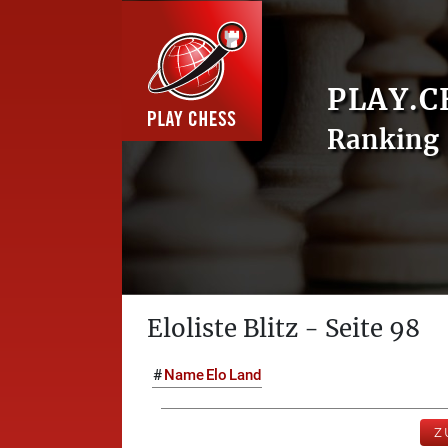
PLAY.C
Ranking 
Eloliste Blitz - Seite 98
#
Name
Elo
Land
Z