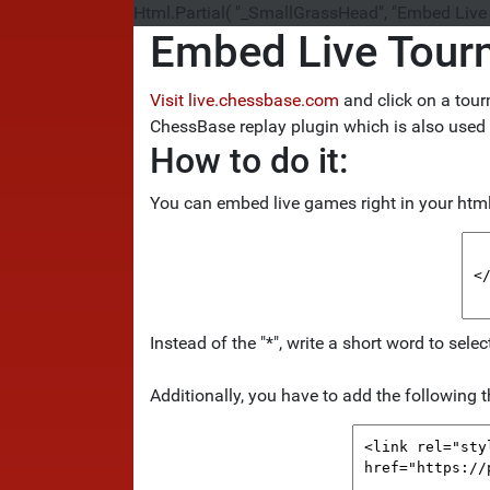
Html.Partial( "_SmallGrassHead", "Embed Live
Embed Live Tourn
Visit live.chessbase.com
and click on a tour
ChessBase replay plugin which is also used 
How to do it:
You can embed live games right in your html 
Instead of the "*", write a short word to sele
Additionally, you have to add the following t