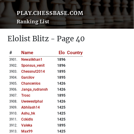
PLAY.CHESSBASE.COM
Ranking List
Elolist Blitz - Page 40
#
Name
Elo
Country
3901
.
Newalikhan1
1896
3902
.
Sponsus_venit
1896
3903
.
Chessnut2014
1895
3904
.
Garcilov
1895
3905
.
Chancenlos
1426
3906
.
Janga_rudransh
1426
3907
.
Trosc
1895
3908
.
Uwewestphal
1426
3909
.
Abhilash14
1425
3910
.
Ashu_hk
1425
3911
.
Cckidls
1425
3912
.
Valeka
1895
3913
.
Max99
1425