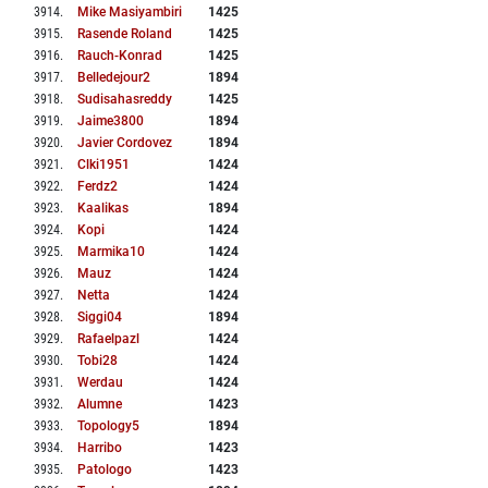
3914
.
Mike Masiyambiri
1425
3915
.
Rasende Roland
1425
3916
.
Rauch-Konrad
1425
3917
.
Belledejour2
1894
3918
.
Sudisahasreddy
1425
3919
.
Jaime3800
1894
3920
.
Javier Cordovez
1894
3921
.
Clki1951
1424
3922
.
Ferdz2
1424
3923
.
Kaalikas
1894
3924
.
Kopi
1424
3925
.
Marmika10
1424
3926
.
Mauz
1424
3927
.
Netta
1424
3928
.
Siggi04
1894
3929
.
Rafaelpazl
1424
3930
.
Tobi28
1424
3931
.
Werdau
1424
3932
.
Alumne
1423
3933
.
Topology5
1894
3934
.
Harribo
1423
3935
.
Patologo
1423