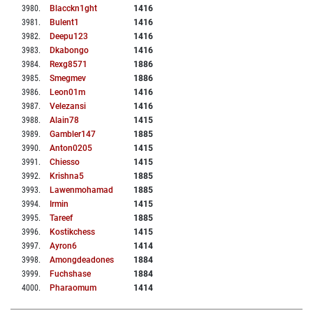
3980
.
Blacckn1ght
1416
3981
.
Bulent1
1416
3982
.
Deepu123
1416
3983
.
Dkabongo
1416
3984
.
Rexg8571
1886
3985
.
Smegmev
1886
3986
.
Leon01m
1416
3987
.
Velezansi
1416
3988
.
Alain78
1415
3989
.
Gambler147
1885
3990
.
Anton0205
1415
3991
.
Chiesso
1415
3992
.
Krishna5
1885
3993
.
Lawenmohamad
1885
3994
.
Irmin
1415
3995
.
Tareef
1885
3996
.
Kostikchess
1415
3997
.
Ayron6
1414
3998
.
Amongdeadones
1884
3999
.
Fuchshase
1884
4000
.
Pharaomum
1414