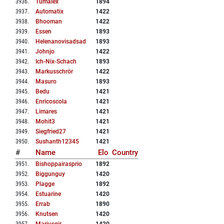
3936
.
Tumalex
1894
3937
.
Automatix
1422
3938
.
Bhooman
1422
3939
.
Essen
1893
3940
.
Helenanovisadsad
1893
3941
.
Johnjo
1422
3942
.
Ich-Nix-Schach
1893
3943
.
Markusschrör
1422
3944
.
Masuro
1893
3945
.
Bedu
1421
3946
.
Enricoscola
1421
3947
.
Limares
1421
3948
.
Mohit3
1421
3949
.
Siegfried27
1421
3950
.
Sushanth12345
1421
#
Name
Elo
Country
3951
.
Bishoppairasprio
1892
3952
.
Biggunguy
1420
3953
.
Plagge
1892
3954
.
Estuarine
1420
3955
.
Errab
1890
3956
.
Knutsen
1420