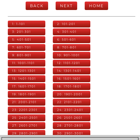
BACK
NEXT
HOME
1: 1-101
2: 101-201
3: 201-301
4: 301-401
5: 401-501
6: 501-601
7: 601-701
8: 701-801
9: 801-901
10: 901-1001
11: 1001-1101
12: 1101-1201
13: 1201-1301
14: 1301-1401
15: 1401-1501
16: 1501-1601
17: 1601-1701
18: 1701-1801
19: 1801-1901
20: 1901-2001
21: 2001-2101
22: 2101-2201
23: 2201-2301
24: 2301-2401
25: 2401-2501
26: 2501-2601
27: 2601-2701
28: 2701-2801
29: 2801-2901
30: 2901-3001