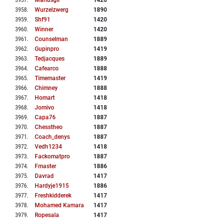
3957
.
Mariusgir
1420
3958
.
Wurzelzwerg
1890
3959
.
Shf91
1420
3960
.
Winner
1420
3961
.
Counselman
1889
3962
.
Gupinpro
1419
3963
.
Tedjacques
1889
3964
.
Cafearco
1888
3965
.
Timemaster
1419
3966
.
Chimney
1888
3967
.
Homart
1418
3968
.
Jomivo
1418
3969
.
Capa76
1887
3970
.
Chesstheo
1887
3971
.
Coach_denys
1887
3972
.
Vedh1234
1418
3973
.
Fackomatpro
1887
3974
.
Fmaster
1886
3975
.
Davrad
1417
3976
.
Hardyje1915
1886
3977
.
Freshkidderek
1417
3978
.
Mohamed Kamara
1417
3979
.
Ropesala
1417