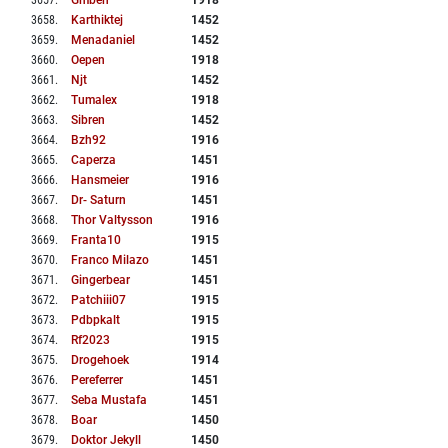
3657
.
Gmben
1918
3658
.
Karthiktej
1452
3659
.
Menadaniel
1452
3660
.
Oepen
1918
3661
.
Njt
1452
3662
.
Tumalex
1918
3663
.
Sibren
1452
3664
.
Bzh92
1916
3665
.
Caperza
1451
3666
.
Hansmeier
1916
3667
.
Dr- Saturn
1451
3668
.
Thor Valtysson
1916
3669
.
Franta10
1915
3670
.
Franco Milazo
1451
3671
.
Gingerbear
1451
3672
.
Patchiii07
1915
3673
.
Pdbpkalt
1915
3674
.
Rf2023
1915
3675
.
Drogehoek
1914
3676
.
Pereferrer
1451
3677
.
Seba Mustafa
1451
3678
.
Boar
1450
3679
.
Doktor Jekyll
1450