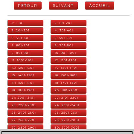
RETOUR
SUIVANT
ACCUEIL
1: 1-101
2: 101-201
3: 201-301
4: 301-401
5: 401-501
6: 501-601
7: 601-701
8: 701-801
9: 801-901
10: 901-1001
11: 1001-1101
12: 1101-1201
13: 1201-1301
14: 1301-1401
15: 1401-1501
16: 1501-1601
17: 1601-1701
18: 1701-1801
19: 1801-1901
20: 1901-2001
21: 2001-2101
22: 2101-2201
23: 2201-2301
24: 2301-2401
25: 2401-2501
26: 2501-2601
27: 2601-2701
28: 2701-2801
29: 2801-2901
30: 2901-3001