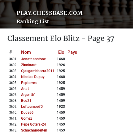
PLAY.CHESSBASE.COM
Ranking List
Classement Elo Blitz - Page 37
#
Nom
Elo
Pays
3601
.
Jonathanstone
1460
3602
.
Zinnkraut
1926
3603
.
Ojasgambheera2011
1925
3604
.
Nicolas Dupuy
1460
3605
.
Peptorres
1925
3606
.
Anat
1459
3607
.
Argent61
1459
3608
.
Beo21
1459
3609
.
Luftpumpe70
1923
3610
.
Dude56
1459
3611
.
Gomez
1459
3612
.
Pepe Gotera-24
1459
3613
.
Schachanderten
1459