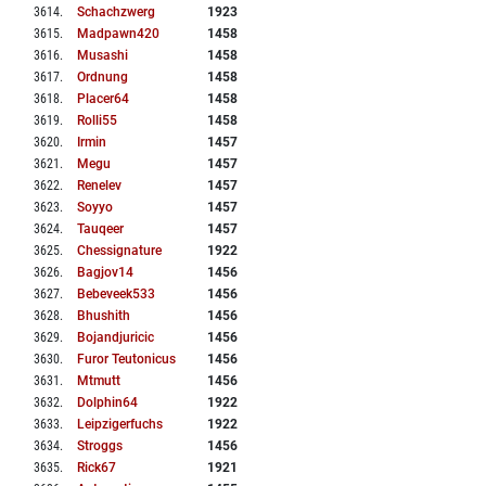
3614
.
Schachzwerg
1923
3615
.
Madpawn420
1458
3616
.
Musashi
1458
3617
.
Ordnung
1458
3618
.
Placer64
1458
3619
.
Rolli55
1458
3620
.
Irmin
1457
3621
.
Megu
1457
3622
.
Renelev
1457
3623
.
Soyyo
1457
3624
.
Tauqeer
1457
3625
.
Chessignature
1922
3626
.
Bagjov14
1456
3627
.
Bebeveek533
1456
3628
.
Bhushith
1456
3629
.
Bojandjuricic
1456
3630
.
Furor Teutonicus
1456
3631
.
Mtmutt
1456
3632
.
Dolphin64
1922
3633
.
Leipzigerfuchs
1922
3634
.
Stroggs
1456
3635
.
Rick67
1921