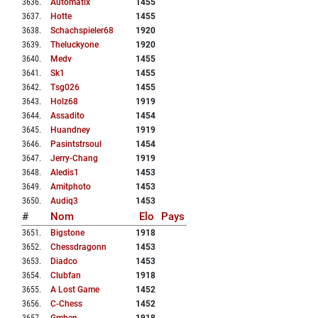
3636
.
Automatix
1455
3637
.
Hotte
1455
3638
.
Schachspieler68
1920
3639
.
Theluckyone
1920
3640
.
Medv
1455
3641
.
Sk1
1455
3642
.
Tsg026
1455
3643
.
Holz68
1919
3644
.
Assadito
1454
3645
.
Huandney
1919
3646
.
Pasintstrsoul
1454
3647
.
Jerry-Chang
1919
3648
.
Aledis1
1453
3649
.
Amitphoto
1453
3650
.
Audiq3
1453
#
Nom
Elo
Pays
3651
.
Bigstone
1918
3652
.
Chessdragonn
1453
3653
.
Diadco
1453
3654
.
Clubfan
1918
3655
.
A Lost Game
1452
3656
.
C-Chess
1452