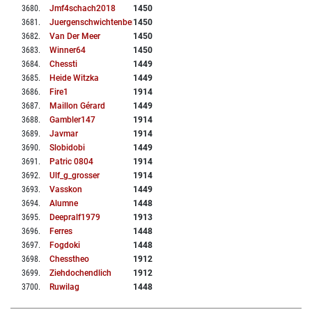
3680
.
Jmf4schach2018
1450
3681
.
Juergenschwichtenberg
1450
3682
.
Van Der Meer
1450
3683
.
Winner64
1450
3684
.
Chessti
1449
3685
.
Heide Witzka
1449
3686
.
Fire1
1914
3687
.
Maillon Gérard
1449
3688
.
Gambler147
1914
3689
.
Javmar
1914
3690
.
Slobidobi
1449
3691
.
Patric 0804
1914
3692
.
Ulf_g_grosser
1914
3693
.
Vasskon
1449
3694
.
Alumne
1448
3695
.
Deepralf1979
1913
3696
.
Ferres
1448
3697
.
Fogdoki
1448
3698
.
Chesstheo
1912
3699
.
Ziehdochendlich
1912
3700
.
Ruwilag
1448