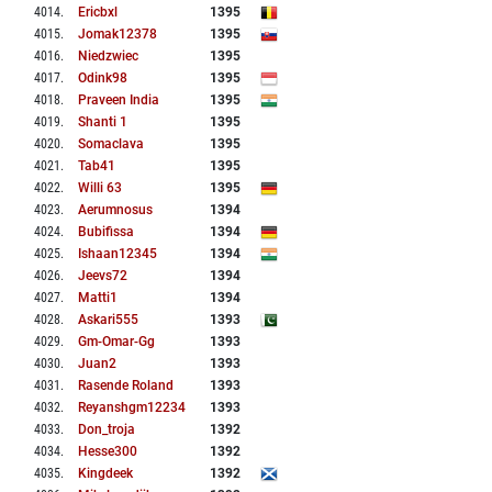
4014
.
Ericbxl
1395
4015
.
Jomak12378
1395
4016
.
Niedzwiec
1395
4017
.
Odink98
1395
4018
.
Praveen India
1395
4019
.
Shanti 1
1395
4020
.
Somaclava
1395
4021
.
Tab41
1395
4022
.
Willi 63
1395
4023
.
Aerumnosus
1394
4024
.
Bubifissa
1394
4025
.
Ishaan12345
1394
4026
.
Jeevs72
1394
4027
.
Matti1
1394
4028
.
Askari555
1393
4029
.
Gm-Omar-Gg
1393
4030
.
Juan2
1393
4031
.
Rasende Roland
1393
4032
.
Reyanshgm12234
1393
4033
.
Don_troja
1392
4034
.
Hesse300
1392
4035
.
Kingdeek
1392