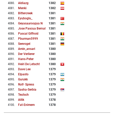
4080
.
Aldiazg
1382
4081
.
Menki
1382
4082
.
Bittercreek
1381
4083
.
Eyuboglu_
1381
4084
.
Geyasaaroopya N
1381
4085
.
Jose Pascua Bernal
1381
4086
.
Pascal Giffroid
1381
4087
.
Pburman5999
1381
4088
.
Seevogel
1381
4089
.
Amin_ansari
1380
4090
.
Der Verlierer
1380
4091
.
Hans-Peter
1380
4092
.
Heiri De Letscht
1380
4093
.
Dave Lee
1379
4094
.
Elpasto
1379
4095
.
Gurukk
1379
4096
.
Rolf- Spiess
1379
4097
.
Sasha-Serbia
1379
4098
.
Teutsch
1379
4099
.
Aitik
1378
4100
.
Fat-Enimem
1378