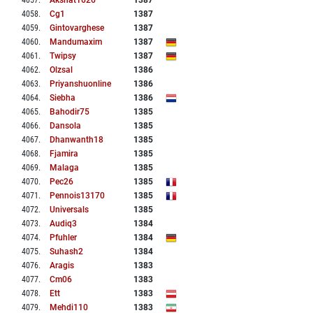
4057
.
Akshat1626
1387
4058
.
Cg1
1387
4059
.
Gintovarghese
1387
4060
.
Mandumaxim
1387
4061
.
Twipsy
1387
4062
.
Olzsal
1386
4063
.
Priyanshuonline
1386
4064
.
Siebha
1386
4065
.
Bahodir75
1385
4066
.
Dansola
1385
4067
.
Dhanwanth18
1385
4068
.
Fjamira
1385
4069
.
Malaga
1385
4070
.
Pec26
1385
4071
.
Pennois13170
1385
4072
.
Universals
1385
4073
.
Audiq3
1384
4074
.
Pfuhler
1384
4075
.
Suhash2
1384
4076
.
Aragis
1383
4077
.
Cm06
1383
4078
.
Ett
1383
4079
.
Mehdi110
1383