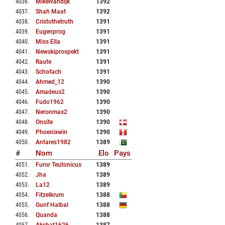
4036
.
Mikelvandijk
1392
4037
.
Shah Maat
1392
4038
.
Cristothetruth
1391
4039
.
Eugenprog
1391
4040
.
Miss Ella
1391
4041
.
Newskiprospekt
1391
4042
.
Raute
1391
4043
.
Schofach
1391
4044
.
Ahmed_12
1390
4045
.
Amadeus2
1390
4046
.
Fudo1962
1390
4047
.
Neronmax2
1390
4048
.
Onsite
1390
4049
.
Phoenixwin
1390
4050
.
Antares1982
1389
#
Nom
Elo
Pays
4051
.
Furor Teutonicus
1389
4052
.
Jha
1389
4053
.
La12
1389
4054
.
Fitzelkrum
1388
4055
.
Gunf Halbal
1388
4056
.
Quanda
1388