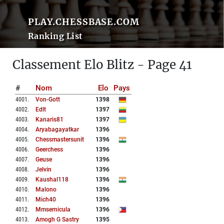
PLAY.CHESSBASE.COM
Ranking List
Classement Elo Blitz - Page 41
#
Nom
Elo
Pays
4001
.
Von-Gott
1398
4002
.
Edlt
1397
4003
.
Kanaris81
1397
4004
.
Aryabagayatkar
1396
4005
.
Chessmastersunit
1396
4006
.
Geerchess
1396
4007
.
Geuse
1396
4008
.
Jelvin
1396
4009
.
Kaushal118
1396
4010
.
Malono
1396
4011
.
Mich40
1396
4012
.
Mmsernicula
1396
4013
.
Amogh G Sastry
1395