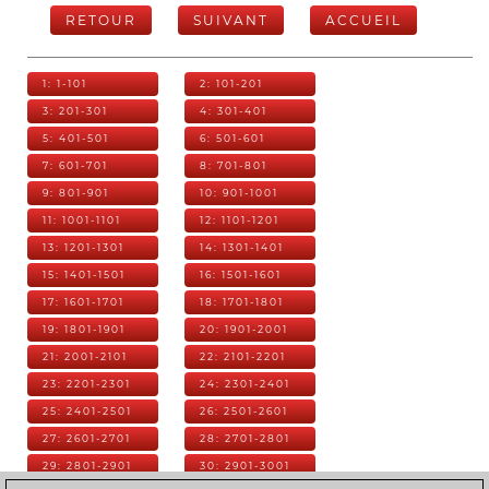
RETOUR
SUIVANT
ACCUEIL
1: 1-101
2: 101-201
3: 201-301
4: 301-401
5: 401-501
6: 501-601
7: 601-701
8: 701-801
9: 801-901
10: 901-1001
11: 1001-1101
12: 1101-1201
13: 1201-1301
14: 1301-1401
15: 1401-1501
16: 1501-1601
17: 1601-1701
18: 1701-1801
19: 1801-1901
20: 1901-2001
21: 2001-2101
22: 2101-2201
23: 2201-2301
24: 2301-2401
25: 2401-2501
26: 2501-2601
27: 2601-2701
28: 2701-2801
29: 2801-2901
30: 2901-3001