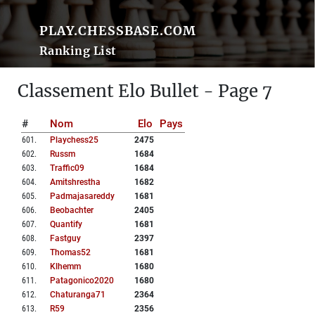
PLAY.CHESSBASE.COM
Ranking List
Classement Elo Bullet - Page 7
#
Nom
Elo
Pays
601
.
Playchess25
2475
602
.
Russm
1684
603
.
Traffic09
1684
604
.
Amitshrestha
1682
605
.
Padmajasareddy
1681
606
.
Beobachter
2405
607
.
Quantify
1681
608
.
Fastguy
2397
609
.
Thomas52
1681
610
.
Klhemm
1680
611
.
Patagonico2020
1680
612
.
Chaturanga71
2364
613
.
R59
2356