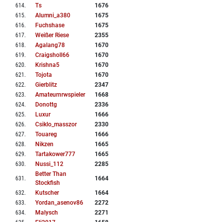
614
.
Ts
1676
615
.
Alumni_a380
1675
616
.
Fuchshase
1675
617
.
Weißer Riese
2355
618
.
Agalang78
1670
619
.
Craigsholl66
1670
620
.
Krishna5
1670
621
.
Tojota
1670
622
.
Gierblitz
2347
623
.
Amateurnrwspieler
1668
624
.
Donottg
2336
625
.
Luxur
1666
626
.
Csiklo_masszor
2330
627
.
Touareg
1666
628
.
Nikzen
1665
629
.
Tartakower777
1665
630
.
Nussi_112
2285
Better Than
631
.
1664
Stockfish
632
.
Kutscher
1664
633
.
Yordan_asenov86
2272
634
.
Malysch
2271