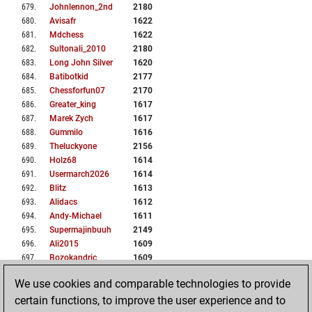
679
.
Johnlennon_2nd
2180
680
.
Avisafr
1622
681
.
Mdchess
1622
682
.
Sultonali_2010
2180
683
.
Long John Silver
1620
684
.
Batibotkid
2177
685
.
Chessforfun07
2170
686
.
Greater_king
1617
687
.
Marek Zych
1617
688
.
Gummilo
1616
689
.
Theluckyone
2156
690
.
Holz68
1614
691
.
Usermarch2026
1614
692
.
Blitz
1613
693
.
Alidacs
1612
694
.
Andy-Michael
1611
695
.
Supermajinbuuh
2149
696
.
Ali2015
1609
697
.
Bozokandric
1609
698
.
Aminsaliani
1608
We use cookies and comparable technologies to provide
699
.
Alfonsito
1606
certain functions, to improve the user experience and to
700
.
Bora Vuk
1605