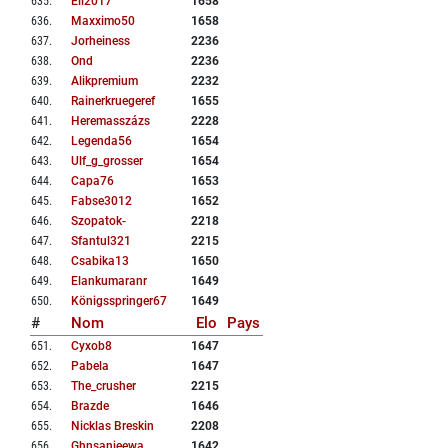
635
.
Eli2017
1658
636
.
Maxximo50
1658
637
.
Jorheiness
2236
638
.
Ond
2236
639
.
Alikpremium
2232
640
.
Rainerkruegeref
1655
641
.
Heremasszázs
2228
642
.
Legenda56
1654
643
.
Ulf_g_grosser
1654
644
.
Capa76
1653
645
.
Fabse3012
1652
646
.
Szopatok-
2218
647
.
Sfantul321
2215
648
.
Csabika13
1650
649
.
Elankumaranr
1649
650
.
Königsspringer67
1649
#
Nom
Elo
Pays
651
.
Cyxob8
1647
652
.
Pabela
1647
653
.
The_crusher
2215
654
.
Brazde
1646
655
.
Nicklas Breskin
2208
656
.
Ghnsanjeewa
1642