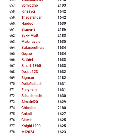
657
.
Somiddho
2193
658
.
Idrisavci
1642
659
.
Thedefender
1642
660
.
Haiduc
1639
661
.
Bráner-3
2186
662
.
Sakk-Matt
2183
663
.
Makinavaja
1635
664
.
Balajibrothers
1634
665
.
Gegner
1634
666
.
Rath64
1633
667
.
Smart_1965
1633
668
.
Deepu123
1632
669
.
Bigman
2182
670
.
Detlefschach
1631
671
.
Ferryman
1631
672
.
Schachmichi
1630
673
.
Almatel20
1629
674
.
Chicolico
2180
675
.
Cokpit
1627
676
.
Claesh
1625
677
.
Knight1200
1625
678
.
Mt2024
1623