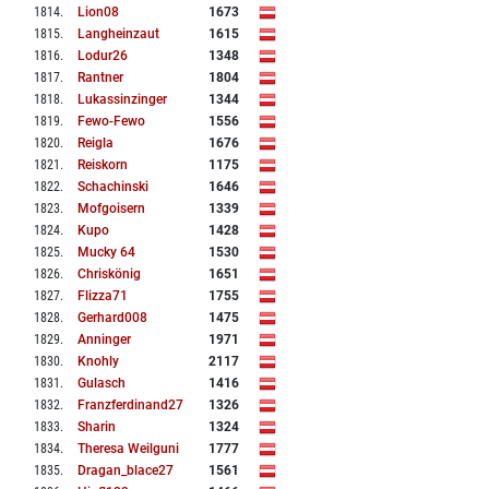
1814
.
Lion08
1673
1815
.
Langheinzaut
1615
1816
.
Lodur26
1348
1817
.
Rantner
1804
1818
.
Lukassinzinger
1344
1819
.
Fewo-Fewo
1556
1820
.
Reigla
1676
1821
.
Reiskorn
1175
1822
.
Schachinski
1646
1823
.
Mofgoisern
1339
1824
.
Kupo
1428
1825
.
Mucky 64
1530
1826
.
Chriskönig
1651
1827
.
Flizza71
1755
1828
.
Gerhard008
1475
1829
.
Anninger
1971
1830
.
Knohly
2117
1831
.
Gulasch
1416
1832
.
Franzferdinand27
1326
1833
.
Sharin
1324
1834
.
Theresa Weilguni
1777
1835
.
Dragan_blace27
1561