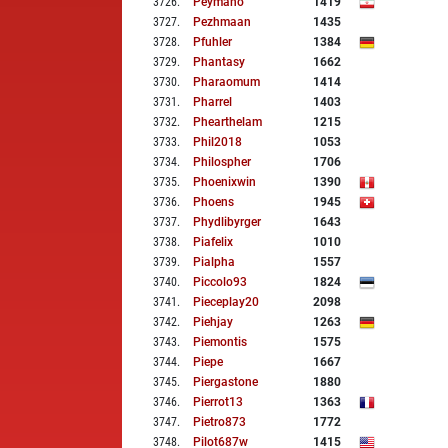
3726
.
Peymano
1419
3727
.
Pezhmaan
1435
3728
.
Pfuhler
1384
3729
.
Phantasy
1662
3730
.
Pharaomum
1414
3731
.
Pharrel
1403
3732
.
Phearthelam
1215
3733
.
Phil2018
1053
3734
.
Philospher
1706
3735
.
Phoenixwin
1390
3736
.
Phoens
1945
3737
.
Phydlibyrger
1643
3738
.
Piafelix
1010
3739
.
Pialpha
1557
3740
.
Piccolo93
1824
3741
.
Pieceplay20
2098
3742
.
Piehjay
1263
3743
.
Piemontis
1575
3744
.
Piepe
1667
3745
.
Piergastone
1880
3746
.
Pierrot13
1363
3747
.
Pietro873
1772
3748
.
Pilot687w
1415