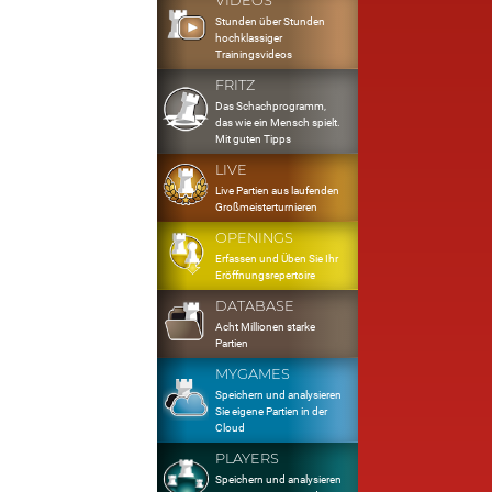
VIDEOS
Stunden über Stunden
hochklassiger
Trainingsvideos
FRITZ
Das Schachprogramm,
das wie ein Mensch spielt.
Mit guten Tipps
LIVE
Live Partien aus laufenden
Großmeisterturnieren
OPENINGS
Erfassen und Üben Sie Ihr
Eröffnungsrepertoire
DATABASE
Acht Millionen starke
Partien
MYGAMES
Speichern und analysieren
Sie eigene Partien in der
Cloud
PLAYERS
Speichern und analysieren