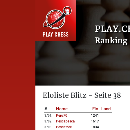
PLAY.C
Ranking 
Eloliste Blitz - Seite 38
#
Name
Elo
Land
3701
.
Peru70
1241
3702
.
Pescapesca
1617
3703
.
Pescatore
1834