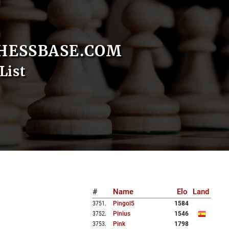
HESSBASE.COM
List
#
Name
Elo
Land
3751
.
Pingol5
1584
3752
.
Pinius
1546
3753
.
Pink
1798