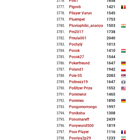
3776
.
Plf61
1658
3777
.
Plgovb
1421
3778
.
Pllayer Varun
1545
3779
.
Pluempel
1753
3780
.
Pluviophilic_ananya
1503
3781
.
Pm2017
1738
3782
.
Pmula001
2040
3783
.
Pochylý
1013
3784
.
Pocok
1410
3785
.
Pocok27
1544
3786
.
Pokerfreund
1647
3787
.
Poland1
1942
3788
.
Pole 05
2083
3789
.
Polinezz19
1647
3790
.
Pollitzer Prize
1552
3791
.
Pommerol
1465
3792
.
Pommes
1890
3793
.
Pongomorrongo
1997
3794
.
Poniksha
1308
3795
.
Ponomareff
2439
3796
.
Ponywurst500
1819
3797
.
Poor Player
1116
3798
.
Pooriya2p29
1233