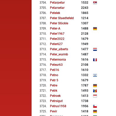
3704
.
Petarpetar
1532
3705
.
Petarsetar
2243
3706
.
Petelek
1865
3707
.
Peter Staedtefeld
1214
3708
.
Peter Stöckle
1307
3709
.
Peter-A
1488
3710
.
Peter1967
2128
3711
.
Peter2022
1679
3712
.
Peter627
1949
3713
.
Peter_alberts
1477
3714
.
Peter_wurmb
1487
3715
.
Petermonia
1616
3716
.
Peteur63
2108
3717
.
Peti16
1610
3718
.
Petno
1332
3719
.
Petr 5
1679
3720
.
Petre
1787
3721
.
Petrk
1493
3722
.
Petroek
1413
3723
.
Petrsigut
1738
3724
.
Petrus1958
1956
3725
.
Pevir
1418