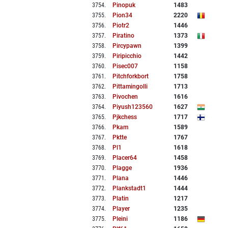
3754
.
Pinopuk
1483
3755
.
Pion34
2220
3756
.
Piotr2
1446
3757
.
Piratino
1373
3758
.
Pircypawn
1399
3759
.
Piripicchio
1442
3760
.
Pisec007
1158
3761
.
Pitchforkbort
1758
3762
.
Pittamingolli
1713
3763
.
Pivochen
1616
3764
.
Piyush123560
1627
3765
.
Pjkchess
1717
3766
.
Pkam
1589
3767
.
Pktte
1767
3768
.
Pl1
1618
3769
.
Placer64
1458
3770
.
Plagge
1936
3771
.
Plana
1446
3772
.
Plankstadt1
1444
3773
.
Platin
1217
3774
.
Player
1235
3775
.
Pleini
1186