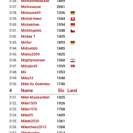
3136
.
Michalchessbase
1809
3137
.
Michasause
2061
3138
.
Michaxxx69
1336
3139
.
Michel-Henri
1544
3140
.
Michelchen
1594
3141
.
Michling666
1348
3142
.
Mickey T
1435
3143
.
Mictor
1893
3144
.
Midoabdo
1685
3145
.
Midou2009
1825
3146
.
Mightymohsen
1560
3147
.
Mihajlo49
1939
3148
.
Mii
1353
3149
.
Mika33
1540
3150
.
Mike Du Guelmeur
1740
#
Name
Elo
Land
3151
.
Mike Masiyambiri
1425
3152
.
Mike1509
1926
3153
.
Mike1976
1708
3154
.
Mike59
1609
3155
.
Mikeb2020
1361
3156
.
Mikechess2015
1368