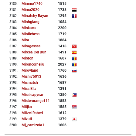
3180
.
Mimmo1740
1515
3181
.
Mimo2020
1738
3182
.
Minatchy Rayan
1295
3183
.
Minhgiang
1084
3184
.
Minkaca
2200
3185
.
Mintichess
1719
3186
.
Mira
1884
3187
.
Miragessee
1418
3188
.
Mircea Cel Bun
1491
3189
.
Mirdon
1607
3190
.
Mironcorneliu
2027
3191
.
Mirovland
1760
3192
.
Mishi75013
1636
3193
.
Mismatch
1687
3194
.
Miss Ella
1391
3195
.
Missleapyear
1350
3196
.
Misterorange111
1853
3197
.
Mitjko
1585
3198
.
Mitzel Robert
1612
3199
.
Mizuti
1379
3200
.
Mj_camizola1
1606