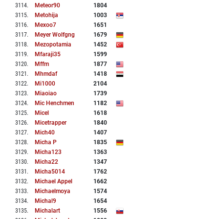
3114
.
Meteor90
1804
3115
.
Metohija
1003
3116
.
Mexoo7
1651
3117
.
Meyer Wolfgng
1679
3118
.
Mezopotamia
1452
3119
.
Mfaraji35
1599
3120
.
Mffm
1877
3121
.
Mhmdaf
1418
3122
.
Mi1000
2104
3123
.
Miaoiao
1739
3124
.
Mic Henchmen
1182
3125
.
Micel
1618
3126
.
Micetrapper
1840
3127
.
Mich40
1407
3128
.
Micha P
1835
3129
.
Micha123
1363
3130
.
Micha22
1347
3131
.
Micha5014
1762
3132
.
Michael Appel
1662
3133
.
Michaelmoya
1574
3134
.
Michal9
1654
3135
.
Michalart
1556