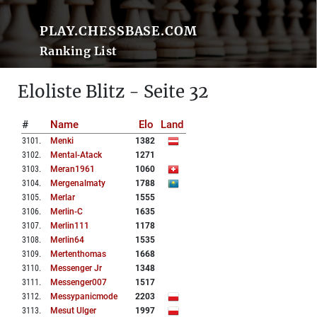
PLAY.CHESSBASE.COM
Ranking List
Eloliste Blitz - Seite 32
#
Name
Elo
Land
3101
.
Menki
1382
3102
.
Mental-Atack
1271
3103
.
Meran1961
1060
3104
.
Mergenalmaty
1788
3105
.
Merlar
1555
3106
.
Merlin-C
1635
3107
.
Merlin111
1178
3108
.
Merlin64
1535
3109
.
Mertenthomas
1668
3110
.
Messenger Jr
1348
3111
.
Messenger007
1517
3112
.
Messypanicmode
2203
3113
.
Mesut Ulger
1997