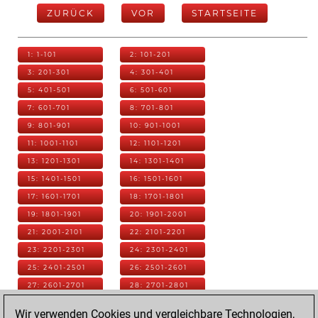
ZURÜCK
VOR
STARTSEITE
1: 1-101
2: 101-201
3: 201-301
4: 301-401
5: 401-501
6: 501-601
7: 601-701
8: 701-801
9: 801-901
10: 901-1001
11: 1001-1101
12: 1101-1201
13: 1201-1301
14: 1301-1401
15: 1401-1501
16: 1501-1601
17: 1601-1701
18: 1701-1801
19: 1801-1901
20: 1901-2001
21: 2001-2101
22: 2101-2201
23: 2201-2301
24: 2301-2401
25: 2401-2501
26: 2501-2601
27: 2601-2701
28: 2701-2801
29: 2801-2901
30: 2901-3001
Wir verwenden Cookies und vergleichbare Technologien,