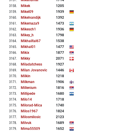
3157
.
Mikehunter
1714
3158
.
Mikek
1205
3159
.
Mikel09
1939
3160
.
Mikelvandijk
1392
3161
.
Mikemaza9
1473
3162
.
Mikesch1
1936
3163
.
Mikey_h
1798
3164
.
Mikhailtal67
1538
3165
.
Mikhal01
1477
3166
.
Mikix
1877
3167
.
Mikky
2071
3168
.
Miladatchess
1927
3169
.
Milan Jovanovic
1446
3170
.
Milkin
1218
3171
.
Milkman
1906
3172
.
Millenium
1816
3173
.
Millipede
1680
3174
.
Milo14
1718
3175
.
Milorad-Mica
1740
3176
.
Milos1967
1824
3177
.
Milosmilosic
2123
3178
.
Milvuk
1689
3179
.
Mima55509
1652